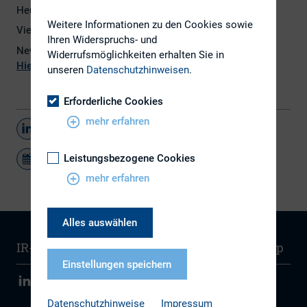
Heute erscheint die Juli-Ausgabe des DIRK-Newsletters.
Weitere Informationen zu den Cookies sowie
Viel Spaß beim Lesen!
Ihren Widerspruchs- und
Newsletter noch nicht abonniert?
Widerrufsmöglichkeiten erhalten Sie in
Hier
geht es zur Registrierung.
unseren
Datenschutzhinweisen
.
Erforderliche Cookies
mehr erfahren
Teilen
Leistungsbezogene Cookies
mehr erfahren
Alles auswählen
IR-Wissen
Kontakt
Newsletter
Sitemap
Einstellungen speichern
Datenschutzhinweise
Impressum