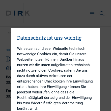
Termin
|
DIRK-Newsletter Juli 2021 erscheint
Datenschutz ist uns wichtig
Wir setzen auf dieser Webseite technisch
30. JULI 2021
notwendige Cookies ein, damit Sie unsere
DIRK-Newsletter Juli 2021
Webseite nutzen können. Darüber hinaus
nutzen wir die unten aufgelisteten technisch
erscheint
nicht notwendigen Cookies, sofern Sie uns
dazu durch aktives Ankreuzen der
Beginn:
entsprechenden Checkboxen Ihre Einwilligung
30. Juli 2021
erteilt haben. Ihre Einwilligung können Sie
Ende:
jederzeit widerrufen, ohne dass die
30. Juli 2021
Rechtmäßigkeit der aufgrund der Einwilligung
bis zum Widerruf erfolgten Verarbeitung
berührt wird.