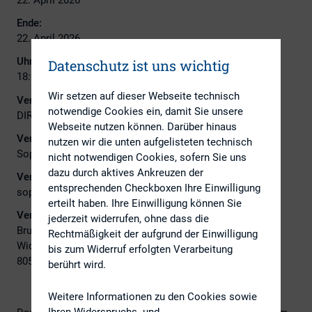
Ende:
22. April 2026
Uhrzeit:
Datenschutz ist uns wichtig
18:00
Wir setzen auf dieser Webseite technisch
Veranstalter:
notwendige Cookies ein, damit Sie unsere
DIRK
Webseite nutzen können. Darüber hinaus
Veranstalter Ansprechpartner:
nutzen wir die unten aufgelisteten technisch
Sophia Kursawe
nicht notwendigen Cookies, sofern Sie uns
dazu durch aktives Ankreuzen der
Veranstalter E-Mail:
entsprechenden Checkboxen Ihre Einwilligung
sophia.kursawe@knorr-bremse.com
erteilt haben. Ihre Einwilligung können Sie
Veranstaltungsort:
jederzeit widerrufen, ohne dass die
Brunswick Group
Rechtmäßigkeit der aufgrund der Einwilligung
Widenmayerstraße 16
bis zum Widerruf erfolgten Verarbeitung
80538 München
berührt wird.
Weitere Informationen zu den Cookies sowie
Ihren Widerspruchs- und