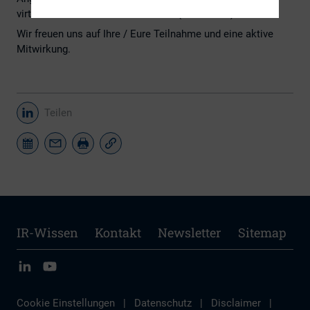
virtuellen Treffen die Einwahldaten (MS Teams).
Wir freuen uns auf Ihre / Eure Teilnahme und eine aktive
Mitwirkung.
Teilen
IR-Wissen
Kontakt
Newsletter
Sitemap
Cookie Einstellungen
|
Datenschutz
|
Disclaimer
|