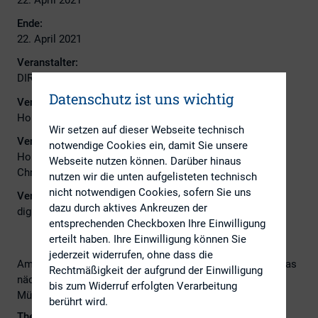
Ende:
22. April 2021
Veranstalter:
DIRK
Datenschutz ist uns wichtig
Veranstalter Ansprechpartner:
Horst Bertram und Christopher Helmreich
Wir setzen auf dieser Webseite technisch
Veranstalter E-Mail:
notwendige Cookies ein, damit Sie unsere
Horst.Bertram@siltronic.com;
Webseite nutzen können. Darüber hinaus
Christopher.Helmreichwackerneuson.com
nutzen wir die unten aufgelisteten technisch
nicht notwendigen Cookies, sofern Sie uns
Veranstaltungsort:
dazu durch aktives Ankreuzen der
digital
entsprechenden Checkboxen Ihre Einwilligung
erteilt haben. Ihre Einwilligung können Sie
jederzeit widerrufen, ohne dass die
Am Donnerstag, den 22. April 2021, um 16:00 Uhr findet das
Rechtmäßigkeit der aufgrund der Einwilligung
nächste virtuelle Treffen des DIRK-Regionalkreises
bis zum Widerruf erfolgten Verarbeitung
München statt.
berührt wird.
Thema: