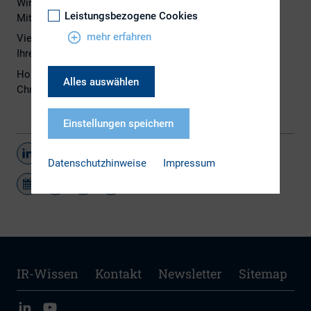
Wir freuen uns auf Eure / Ihre Teilnahme und eine aktive
Leistungsbezogene Cookies
Mitwirkung.
mehr erfahren
Viele Grüße
Ihre / Eure Regionalkreisleiter
Horst Bertram, Verband deutscher Pfandbriefbanken
Alles auswählen
Christopher Helmreich, Wacker Neuson SE
Einstellungen speichern
Teilen
Datenschutzhinweise
Impressum
IR-Wissen
Kontakt
Newsletter
Sitemap