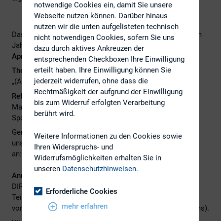
notwendige Cookies ein, damit Sie unsere
Webseite nutzen können. Darüber hinaus
nutzen wir die unten aufgelisteten technisch
Das zweite Treffen des DIRK-Regionalkreises München im
nicht notwendigen Cookies, sofern Sie uns
Jahr 2022 findet im
virtuellen
Format am
Donnerstag, 21.
dazu durch aktives Ankreuzen der
April 2022 um 16:30 Uhr
statt.
entsprechenden Checkboxen Ihre Einwilligung
erteilt haben. Ihre Einwilligung können Sie
Thema:
jederzeit widerrufen, ohne dass die
„(Algorithmischer-)Handel auf Nachrichten“
Rechtmäßigkeit der aufgrund der Einwilligung
Referent:
bis zum Widerruf erfolgten Verarbeitung
Marcel Magiera, M.M. Warburg & CO, Designated
berührt wird.
Sponsoring
Gerne leiten wir Ihre Fragen vorab gesammelt an
Weitere Informationen zu den Cookies sowie
unseren Referenten weiter (bitte per Mail
Ihren Widerspruchs- und
an:
christopher.helmreich@wackerneuson.com
).
Widerrufsmöglichkeiten erhalten Sie in
unseren
Datenschutzhinweisen
.
Anmeldungen bitte bis 20. April 2022
per E-Mail an die
DIRK-Geschäftsstelle
(info@dirk.org
). Angemeldete
Erforderliche Cookies
Teilnehmer erhalten dann kurz vor dem virtuellen Treffen
mehr erfahren
von der DIRK-Geschäftsstelle die Einwahldaten (MS Teams).