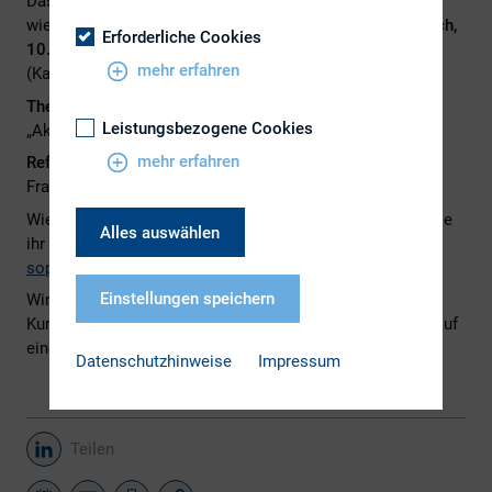
Das nächste DIRK-Regionalkreistreffen München findet
wieder ausschließlich im physischen Format am
Mittwoch,
Erforderliche Cookies
10. April 2024 um 17:30 Uhr
bei der
EQS Group AG
mehr erfahren
(Karlstraße 47, 80333 München) statt.
Thema
Leistungsbezogene Cookies
„Aktuelles zur Nachhaltigkeitsberichterstattung“
mehr erfahren
Referent
Frank Stahl, (StB/ WP) Partner bei Baker Tilly
Wie immer gilt:
Schickt uns gerne schon vorab Fragen
, die
Alles auswählen
ihr gerne beantwortet hättet (bitte per Mail an:
sophia.kursawe@knorr-bremse.com
).
Einstellungen speichern
Wir freuen uns über zahlreiche
Anmeldungen
an Sophia
Kursawe unter
sophia.kursawe@knorr-bremse.com
und auf
einen weiteren gemeinsamen Austausch.
Datenschutzhinweise
Impressum
Teilen