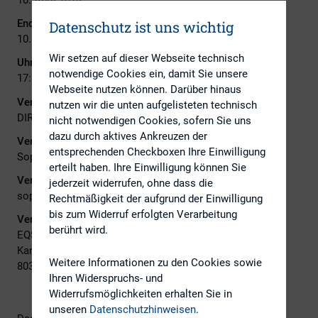
Ende:
Datenschutz ist uns wichtig
10. April 2024
Wir setzen auf dieser Webseite technisch
Uhrzeit:
notwendige Cookies ein, damit Sie unsere
17:30
Webseite nutzen können. Darüber hinaus
Veranstalter:
nutzen wir die unten aufgelisteten technisch
DIRK
nicht notwendigen Cookies, sofern Sie uns
dazu durch aktives Ankreuzen der
Veranstalter Ansprechpartner:
entsprechenden Checkboxen Ihre Einwilligung
Sophia Kursawe
erteilt haben. Ihre Einwilligung können Sie
Veranstalter E-Mail:
jederzeit widerrufen, ohne dass die
sophia.kursawe@knorr-bremse.com
Rechtmäßigkeit der aufgrund der Einwilligung
bis zum Widerruf erfolgten Verarbeitung
Veranstaltungsort:
berührt wird.
EQS Group AG
Karlstraße 47
Weitere Informationen zu den Cookies sowie
80333 München
Ihren Widerspruchs- und
Widerrufsmöglichkeiten erhalten Sie in
unseren
Datenschutzhinweisen
.