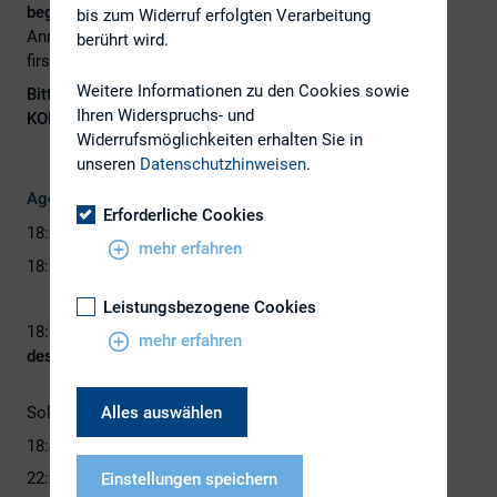
begrenzen
. Eine finale Zusage erfolgt nach dem
bis zum Widerruf erfolgten Verarbeitung
Anmeldeschluss am 10. September auf einer „first-come-
berührt wird.
first-serve“-Basis.
Weitere Informationen zu den Cookies sowie
Bitte melden Sie sich RECHTZEITIG ab, wenn Sie NICHT
Ihren Widerspruchs- und
KOMMEN
, damit andere den Platz nutzen können!
Widerrufsmöglichkeiten erhalten Sie in
unseren
Datenschutzhinweisen
.
Agenda
Erforderliche Cookies
18:00h Eintreffen der Teilnehmer
mehr erfahren
18:30h
Begrüßung durch die Regionalkreisleiter
Antje Kelbert & Katharina Ariane Mayer
Leistungsbezogene Cookies
18:35h
Begrüßung durch den Gastgeber und Vorstellung
mehr erfahren
des Hauses
Silke Schlünsen, Head of Corporate
Alles auswählen
Solutions, Stifel Europe
18:45h
Networking & Snacks
22:00h
Ausklang
Einstellungen speichern