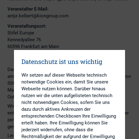
Veranstalter E-Mail:
antje.kelbert@kiongroup.com
Veranstaltungsort:
Stifel Europe
Kennedyallee 76
60596 Frankfurt am Main
Datenschutz ist uns wichtig
Das nächste DIRK-Regionalkreistreffen Rhein-Main findet
Wir setzen auf dieser Webseite technisch
am
Donnerstag, den 16. September 2021
auf Einladung von
notwendige Cookies ein, damit Sie unsere
Stifel Europe in der Kennedyallee 76, 60596 Frankfurt am
Webseite nutzen können. Darüber hinaus
Main statt (Kantinenbereich inkl. Terrasse, d.h. zum Teil
nutzen wir die unten aufgelisteten technisch
Outdoor).
nicht notwendigen Cookies, sofern Sie uns
Wir haben uns für ein reines Networking-Event
dazu durch aktives Ankreuzen der
entschieden. Da wir uns nach so langer Zeit endlich wieder
entsprechenden Checkboxen Ihre Einwilligung
persönlich austauschen wollen, möchten wir hierfür
erteilt haben. Ihre Einwilligung können Sie
genügend Raum geben!
jederzeit widerrufen, ohne dass die
Leider müssen wir die
Teilnehmerzahl auf 20 Personen
Rechtmäßigkeit der aufgrund der Einwilligung