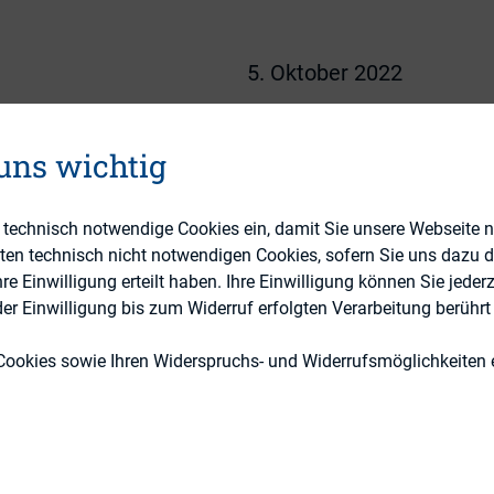
5. Oktober 2022
5. Oktober 2022
 uns wichtig
18:30 - 21:00
DIRK
e technisch notwendige Cookies ein, damit Sie unsere Webseite 
eten technisch nicht notwendigen Cookies, sofern Sie uns dazu 
Brunswick Group
 Einwilligung erteilt haben. Ihre Einwilligung können Sie jederz
Thurn-und-Taxis-Platz 6
r Einwilligung bis zum Widerruf erfolgten Verarbeitung berührt 
60313 Frankfurt
Cookies sowie Ihren Widerspruchs- und Widerrufsmöglichkeiten e
egionalkreistreffen Rhein-Main findet am
ber 2022
ab 18.30 Uhr in den Räumen der Brunswi