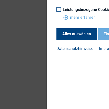
und-Taxis-Platz 6, 6
Leistungsbezogene Cooki
mehr erfahren
Agenda
18:30 Uhr
: Eintreff
Alles auswählen
Ei
19:00 Uhr
: Begrüßun
Datenschutzhinweise
Impr
Gastgeber Dr. Phili
19:15 – ca. 20 Uhr
:
Group inkl. Diskuss
Ab 20 Uhr
: Austaus
Die Teilnehmerzahl i
Um die Veranstaltun
Anwesenden sich im