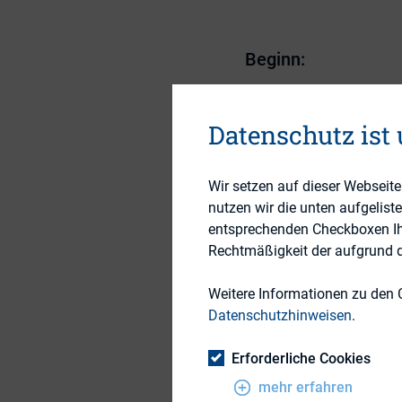
Beginn:
Ende:
Datenschutz ist
Uhrzeit:
Veranstalter:
Wir setzen auf dieser Webseit
nutzen wir die unten aufgelist
Veranstaltungsort:
entsprechenden Checkboxen Ihre
Rechtmäßigkeit der aufgrund de
Weitere Informationen zu den 
Datenschutzhinweisen
.
Das nächste DIRK-R
Erforderliche Cookies
Mittwoch,
05. Okto
mehr erfahren