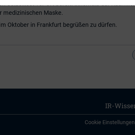
n Selbsttest vor Ort bereit. Innerhalb der Räumli
er medizinischen Maske.
 im Oktober in Frankfurt begrüßen zu dürfen.
IR-Wisse
Cookie Einstellungen