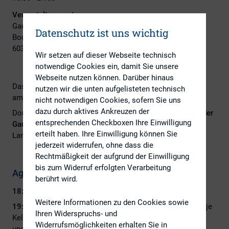
Veranstaltungsort:
Gauly Advisors GmbH
Datenschutz ist uns wichtig
Bockenheimer Landstraße 2 – 4
60306 Frankfurt am Main
Wir setzen auf dieser Webseite technisch
notwendige Cookies ein, damit Sie unsere
Webseite nutzen können. Darüber hinaus
Das nächste DIRK-Regionalkreistreffen Rhein-Main findet
nutzen wir die unten aufgelisteten technisch
am
nicht notwendigen Cookies, sofern Sie uns
dazu durch aktives Ankreuzen der
Donnerstag,
04. Mai 2023
ab 18.30 Uhr in den Räumen der
entsprechenden Checkboxen Ihre Einwilligung
Gauly Advisors GmbH
(OpernTurm; Bockenheimer
erteilt haben. Ihre Einwilligung können Sie
Landstraße 2-4, 60306 Frankfurt am Main) stattfindet.
jederzeit widerrufen, ohne dass die
Rechtmäßigkeit der aufgrund der Einwilligung
bis zum Widerruf erfolgten Verarbeitung
Agenda
berührt wird.
18:30 Uhr:
Eintreffen der Teilnehmer
Weitere Informationen zu den Cookies sowie
19:00 Uhr:
Begrüßung durch die Regionalkreisleiterin Antje
Ihren Widerspruchs- und
Kelbert (HORNBACH) sowie die Gastgeber Marcus Brans
Widerrufsmöglichkeiten erhalten Sie in
und Alexander Schmidt (Gauly Advisors)