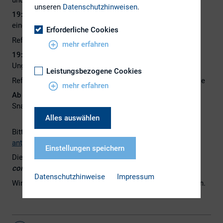
unseren
Datenschutzhinweisen
.
19:05 – 19:35 Uhr
: Case Study – Kommunikation bei
einem Cyber Incident – ein (anonymisiertes) Fallbeispiel
Erforderliche Cookies
Referent: Marcus Brans, Gauly Advisors
mehr erfahren
19:35
– 20:00 Uhr
: Cyberangriff und Ad hoc-Pflicht – Ein
Unglück kommt selten allein
Leistungsbezogene Cookies
Referentin: Dr. Katharina Stüber, Partnerin, Baker McKenzie
mehr erfahren
Ab 20 Uhr
: Austausch und Networking bei Drinks und
Snacks
Alles auswählen
Bitte melden Sie sich bis zum
27. April 2023
per Mail an
antje.kelbert@hornbach.com
an.
Einstellungen speichern
Die Teilnehmerzahl ist begrenzt. Es gilt das Prinzip „
First
come, first serve
„.
Datenschutzhinweise
Impressum
Wir freuen uns, Sie im Mai in Frankfurt begrüßen zu dürfen.