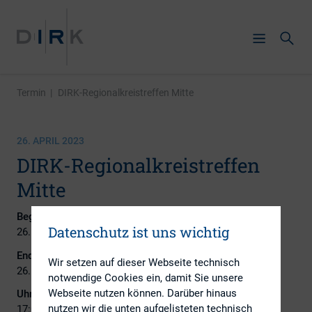
Termin
|
DIRK-Regionalkreistreffen Mitte
26. APRIL 2023
DIRK-Regionalkreistreffen
Mitte
Beginn:
Datenschutz ist uns wichtig
26. April 2023
Ende:
Wir setzen auf dieser Webseite technisch
26. April 2023
notwendige Cookies ein, damit Sie unsere
Webseite nutzen können. Darüber hinaus
Uhrzeit:
nutzen wir die unten aufgelisteten technisch
17:00