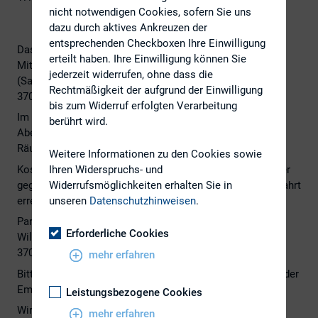
nicht notwendigen Cookies, sofern Sie uns
dazu durch aktives Ankreuzen der
entsprechenden Checkboxen Ihre Einwilligung
Das nächste DIRK-Regionalkreistreffen Mitte findet am
erteilt haben. Ihre Einwilligung können Sie
Mittwoch, 26. April 2023, ab 17:00 Uhr bei Sartorius
jederzeit widerrufen, ohne dass die
(Sartorius Campus / Visitor Center, Otto-Brenner-Str. 20,
Rechtmäßigkeit der aufgrund der Einwilligung
37079 Göttingen) statt.
bis zum Widerruf erfolgten Verarbeitung
Im Anschluss an unsere Gesprächsrunde ist ein
berührt wird.
Abendessen in Form eines netten Get-Togethers in den
Räumlichkeiten von Sartorius geplant.
Weitere Informationen zu den Cookies sowie
Kostenfreie Parkplätze finden Sie in dem Parkhaus auf der
Ihren Widerspruchs- und
gegenüberliegenden Straßenseite, das über folgende Zufahrt
Widerrufsmöglichkeiten erhalten Sie in
erreichbar ist:
unseren
Datenschutzhinweisen
.
Parkhaus
Erforderliche Cookies
Willi-Eichler-Str. 28
37079 Göttingen
mehr erfahren
Bitte melden Sie sich bis zum 05. April 2023 unter folgender
Emailadresse an:
ina.bierwagen@hannover-re.com
Leistungsbezogene Cookies
Wir freuen uns Sie am 26. April in Göttingen begrüßen zu
mehr erfahren