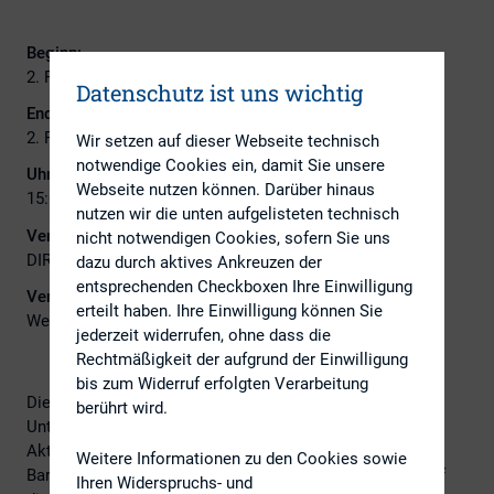
Beginn:
2. Februar 2023
Datenschutz ist uns wichtig
Ende:
2. Februar 2023
Wir setzen auf dieser Webseite technisch
notwendige Cookies ein, damit Sie unsere
Uhrzeit:
Webseite nutzen können. Darüber hinaus
15:00 - 16:00
nutzen wir die unten aufgelisteten technisch
Veranstalter:
nicht notwendigen Cookies, sofern Sie uns
DIRK
dazu durch aktives Ankreuzen der
entsprechenden Checkboxen Ihre Einwilligung
Veranstaltungsort:
erteilt haben. Ihre Einwilligung können Sie
Webinar
jederzeit widerrufen, ohne dass die
Rechtmäßigkeit der aufgrund der Einwilligung
bis zum Widerruf erfolgten Verarbeitung
Die Aktiendividende erfreut sich bei deutschen
berührt wird.
Unternehmen zunehmender Beliebtheit. Sie räumt den
Aktionären das Recht ein, zwischen der traditionellen
Weitere Informationen zu den Cookies sowie
Bardividende oder Aktien der Gesellschaft zu wählen. Auf
Ihren Widerspruchs- und