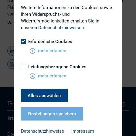
November 2023 physisch im Steigenberger Airport Hotel
Frankfurt
stattfinden. Die Anmeldung für Emittenten ist
Weitere Informationen zu den Cookies sowie
voraussichtlich ab März 2023 möglich.
Ihren Widerspruchs- und
Widerrufsmöglichkeiten erhalten Sie in
Weitere Informationen
hier
.
unseren
Datenschutzhinweisen
.
Erforderliche Cookies
mehr erfahren
Teilen
Leistungsbezogene Cookies
mehr erfahren
Alles auswählen
IR-Wissen
Kontakt
Newsletter
Sitemap
Einstellungen speichern
Datenschutzhinweise
Impressum
Cookie Einstellungen
|
Datenschutz
|
Disclaimer
|