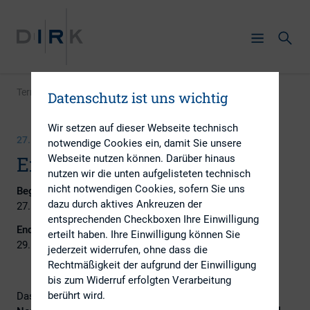
Termin
|
Eigenkapitalforum 2023
Datenschutz ist uns wichtig
Wir setzen auf dieser Webseite technisch
27. NOVEMBER 2023 - 29. NOVEMBER 2023
notwendige Cookies ein, damit Sie unsere
Eigenkapitalforum 2023
Webseite nutzen können. Darüber hinaus
nutzen wir die unten aufgelisteten technisch
nicht notwendigen Cookies, sofern Sie uns
Beginn:
dazu durch aktives Ankreuzen der
27. November 2023
entsprechenden Checkboxen Ihre Einwilligung
Ende:
erteilt haben. Ihre Einwilligung können Sie
29. November 2023
jederzeit widerrufen, ohne dass die
Rechtmäßigkeit der aufgrund der Einwilligung
bis zum Widerruf erfolgten Verarbeitung
berührt wird.
Das Deutsche Eigenkapitalforum 2023 wird
vom 27.- 29.