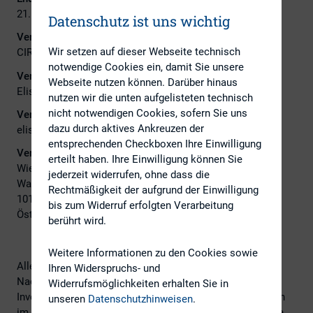
21. September 2021
Datenschutz ist uns wichtig
Veranstalter:
Wir setzen auf dieser Webseite technisch
CIRA
notwendige Cookies ein, damit Sie unsere
Veranstalter Ansprechpartner:
Webseite nutzen können. Darüber hinaus
Elis Karner
nutzen wir die unten aufgelisteten technisch
nicht notwendigen Cookies, sofern Sie uns
Veranstalter E-Mail:
dazu durch aktives Ankreuzen der
elis.karner@cira.at
entsprechenden Checkboxen Ihre Einwilligung
Veranstaltungsort:
erteilt haben. Ihre Einwilligung können Sie
Wiener Börse AG
jederzeit widerrufen, ohne dass die
Wallnerstraße 8
Rechtmäßigkeit der aufgrund der Einwilligung
1010 Wien/Vienna
bis zum Widerruf erfolgten Verarbeitung
Österreich
berührt wird.
Weitere Informationen zu den Cookies sowie
Alles was man zu ESG wissen sollte. Das Thema
Ihren Widerspruchs- und
Nachhaltigkeit rückt immer weiter in den Fokus der
Widerrufsmöglichkeiten erhalten Sie in
Investoren. In unserem eintägigen Basis-Seminar erfahren
unseren
Datenschutzhinweisen
.
im Bereich Investor Relations oder Kommunikation tätige