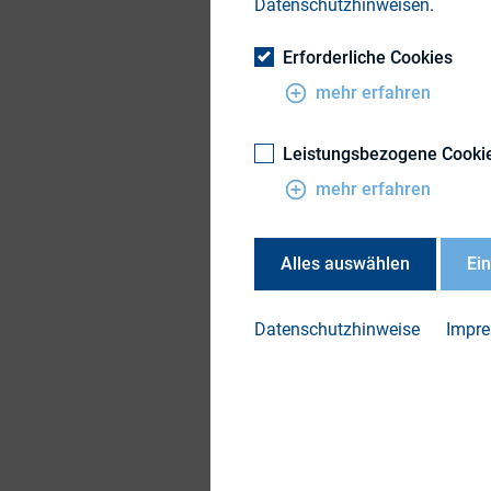
Datenschutzhinweisen
.
Erforderliche Cookies
Beginn:
mehr erfahren
Ende:
Leistungsbezogene Cooki
Veranstalter:
mehr erfahren
Veranstaltungsort:
Alles auswählen
Ei
Weitere Informatio
Datenschutzhinweise
Impr
Teilen