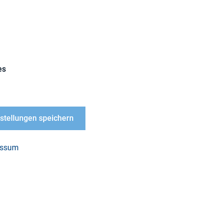
23. November 2023
23. November 2023
es
IR Magazine
London
nstellungen speichern
nen folgen
hier
.
essum