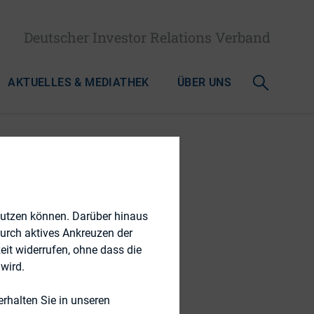
Deutscher Investor Relations Verband
AKTUELLES & MEDIATHEK
ÜBER UNS
nutzen können. Darüber hinaus
(Winter)
durch aktives Ankreuzen der
eit widerrufen, ohne dass die
wird.
rhalten Sie in unseren