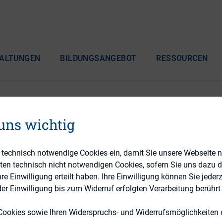
ALTUNGEN
BILDUNGSANGEBOT
RESSOURCEN
 uns wichtig
R 2023
e technisch notwendige Cookies ein, damit Sie unsere Webseite 
gration Forum ‒ Europe 
eten technisch nicht notwendigen Cookies, sofern Sie uns dazu 
 Einwilligung erteilt haben. Ihre Einwilligung können Sie jederz
r Einwilligung bis zum Widerruf erfolgten Verarbeitung berührt 
Cookies sowie Ihren Widerspruchs- und Widerrufsmöglichkeiten e