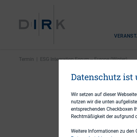
VERANST
Termin
|
ESG Integration Forum ‒ Europe (Winter)
Datenschutz ist
LONDON, 23. NOVEMBE
Wir setzen auf dieser Webseit
ESG Inte
nutzen wir die unten aufgelist
entsprechenden Checkboxen Ihre
Rechtmäßigkeit der aufgrund de
Weitere Informationen zu den 
IR Magazine