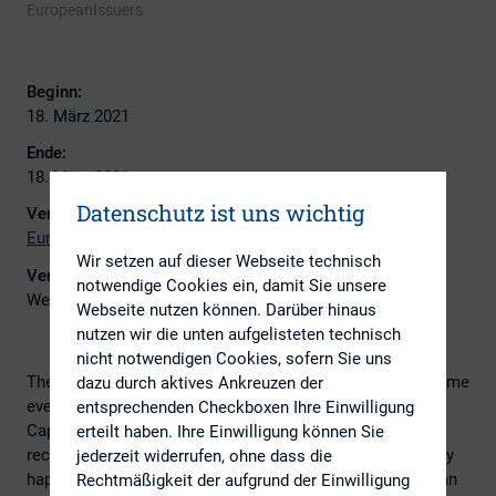
EuropeanIssuers
Beginn:
18. März 2021
Ende:
18. März 2021
Datenschutz ist uns wichtig
Veranstalter:
EuropeanIssuers
Wir setzen auf dieser Webseite technisch
Veranstaltungsort:
notwendige Cookies ein, damit Sie unsere
Webinar
Webseite nutzen können. Darüber hinaus
nutzen wir die unten aufgelisteten technisch
nicht notwendigen Cookies, sofern Sie uns
The creation of a Capital Markets Union (CMU) has become
dazu durch aktives Ankreuzen der
even more important following the Covid-19 pandemic
entsprechenden Checkboxen Ihre Einwilligung
Capital markets can help to facilitate the urgent need for
erteilt haben. Ihre Einwilligung können Sie
recapitalisation of European companies. But this can only
jederzeit widerrufen, ohne dass die
happen, if sound capital markets exist within the European
Rechtmäßigkeit der aufgrund der Einwilligung