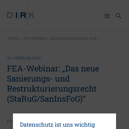
Termin
|
FEA-Webinar: „Das neue Sanierungs- und ...
24. FEBRUAR 2021
FEA-Webinar: „Das neue
Sanierungs- und
Restrukturierungsrecht
(StaRuG/SanInsFoG)“
FEA – Financial Experts Association e.V.
Datenschutz ist uns wichtig