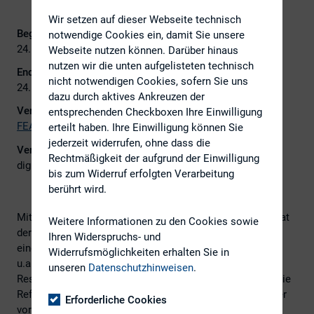
Wir setzen auf dieser Webseite technisch
Beginn:
notwendige Cookies ein, damit Sie unsere
24. Februar 2021
Webseite nutzen können. Darüber hinaus
nutzen wir die unten aufgelisteten technisch
Ende:
nicht notwendigen Cookies, sofern Sie uns
24. Februar 2021
dazu durch aktives Ankreuzen der
Veranstalter:
entsprechenden Checkboxen Ihre Einwilligung
FEA – Financial Experts Association e.V.
erteilt haben. Ihre Einwilligung können Sie
jederzeit widerrufen, ohne dass die
Veranstaltungsort:
Rechtmäßigkeit der aufgrund der Einwilligung
digital
bis zum Widerruf erfolgten Verarbeitung
berührt wird.
Mit Blick auf die angespannte wirtschaftliche Situation hat
Weitere Informationen zu den Cookies sowie
der Bundestag am 17.12.2020 mit Wirkung zum 1.1.2021
Ihren Widerspruchs- und
eine Reform des Insolvenzrechts beschlossen und damit
Widerrufsmöglichkeiten erhalten Sie in
u.a. das Gesetz zum präventiven Sanierungs- und
unseren
Datenschutzhinweisen
.
Restrukturierungsrahmen StaRUG verabschiedet. Durch die
Reform sollen die Unternehmen besseren Zugang zu einer
Erforderliche Cookies
vorinsolvenzlichen Sanierung in Eigenverantwortung mit