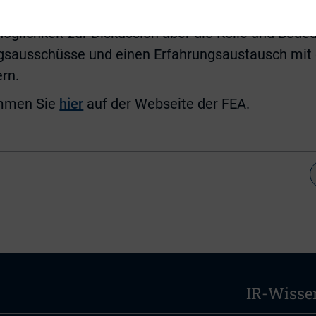
2 von
16:30 bis 18:00 Uhr
.
Möglichkeit zur Diskussion über die Rolle und Bede
ngsausschüsse und einen Erfahrungsaustausch mit 
rn.
mmen Sie
hier
auf der Webseite der FEA.
IR-Wisse