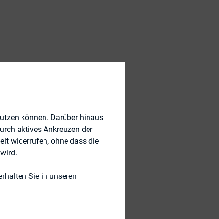
tion e.V.
nutzen können. Darüber hinaus
durch aktives Ankreuzen der
ternen Revision
eit widerrufen, ohne dass die
 Unternehmen zu
wird.
nen FISG (Gesetz
rhalten Sie in unseren
sikomanagement und
mehr schon zum