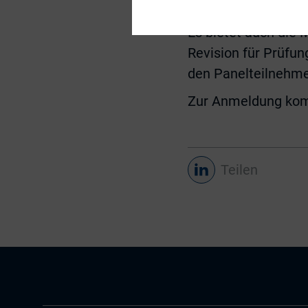
am 26. Januar 202
Es bietet auch die 
Revision für Prüfu
den Panelteilnehme
Zur Anmeldung ko
Teilen