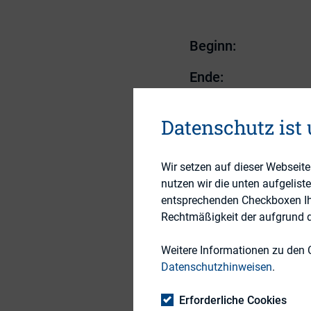
Beginn:
Ende:
Veranstalter:
Datenschutz ist
Veranstaltungsort:
Wir setzen auf dieser Webseit
nutzen wir die unten aufgelist
Risiken erkennen u
entsprechenden Checkboxen Ihre
kommt eine wichti
Rechtmäßigkeit der aufgrund de
gewährleisten. Die
Weitere Informationen zu den 
zur Stärkung der F
Datenschutzhinweisen
.
zur Internen Revisi
Erforderliche Cookies
Der Europäische Da