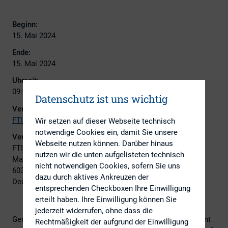
Beginn:
15. Mai 2024
Ende:
15. Mai 2024
Uhrzeit:
09:00 - 11:00
Datenschutz ist uns wichtig
Veranstalter:
FTI Consulting
Wir setzen auf dieser Webseite technisch
notwendige Cookies ein, damit Sie unsere
Veranstaltungsort:
Webseite nutzen können. Darüber hinaus
FTI Consulting Offices
nutzen wir die unten aufgelisteten technisch
Marienturm, Taunusanlage 9-10
nicht notwendigen Cookies, sofern Sie uns
60329 Frankfurt am Main
dazu durch aktives Ankreuzen der
Deutschland
entsprechenden Checkboxen Ihre Einwilligung
erteilt haben. Ihre Einwilligung können Sie
jederzeit widerrufen, ohne dass die
Germany’s banks have signalled their serious commitment
Rechtmäßigkeit der aufgrund der Einwilligung