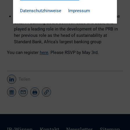
Hypothekenbank
Datenschutzhinweise
Impressum
FTI Consulting’s Dr Wendy Dobson, was co-chair of the
UNEPFI Banking Board between 2020 and 2023, and
played a leading role in the development of the PRB in
her previous role as the head of sustainability at
Standard Bank, Africa’s largest banking group
You can register
here
. Please RSVP by May 3rd.
Teilen
IR-Wissen
Kontakt
Newsletter
Sitemap