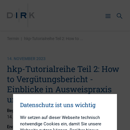
Termin
|
hkp-Tutorialreihe Teil 2: How to ...
14. NOVEMBER 2023
hkp-Tutorialreihe Teil 2: How
to Vergütungsbericht -
Einblicke in Ausweispraxis
und Investoren-Feedback
Datenschutz ist uns wichtig
Beginn:
14. November 2023
Wir setzen auf dieser Webseite technisch
notwendige Cookies ein, damit Sie unsere
Ende: