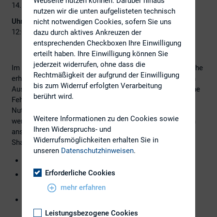
Webseite nutzen können. Darüber hinaus
14. November 2023
nutzen wir die unten aufgelisteten technisch
Uhrzeit:
nicht notwendigen Cookies, sofern Sie uns
12:00 - 13:00
dazu durch aktives Ankreuzen der
entsprechenden Checkboxen Ihre Einwilligung
erteilt haben. Ihre Einwilligung können Sie
jederzeit widerrufen, ohne dass die
Im zweite Teil der hkp-Corporate Governance Tutorial Reihe
Rechtmäßigkeit der aufgrund der Einwilligung
erhalten Sie Einblicke in bewährte Marktpraktiken für den
bis zum Widerruf erfolgten Verarbeitung
Ausweisung von Vergütungen und vermeiden Sie mögliche
berührt wird.
Fehler.
Nutzen Sie das Investoren-Feedback und gewinnen Sie
Weitere Informationen zu den Cookies sowie
wertvolle Erkenntnisse, um Ihren Vergütungsbericht noch
Ihren Widerspruchs- und
ansprechender zu gestalten und das Vertrauen der
Widerrufsmöglichkeiten erhalten Sie in
Shareholder zu stärken.
unseren
Datenschutzhinweisen
.
Gastreferentin/ -referenten: t.b.a.
Erforderliche Cookies
Dr. Pia Lünstroth, Partner Corporate Governance
Advisory hkp/// group
mehr erfahren
Dr. Jan Dörrwächter, Senior Partner Corporate
Governance Advisory hkp/// group
Leistungsbezogene Cookies