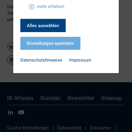
mehr erfahren
Die Webinare im Rahmen der hkp-Corporate Governance
Tutorial Reihe sind kostenlos. Eine Anmeldung ist
erforderlich und
hier
möglich.
Alles auswählen
Einstellungen speichern
Teilen
Datenschutzhinweise
Impressum
IR-Wissen
Kontakt
Newsletter
Sitemap
Cookie Einstellungen
|
Datenschutz
|
Disclaimer
|