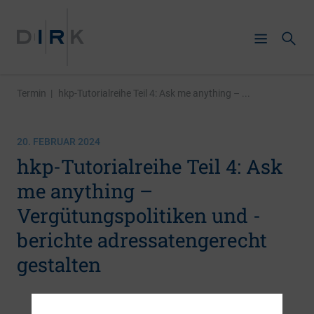
Termin
|
hkp-Tutorialreihe Teil 4: Ask me anything – ...
20. FEBRUAR 2024
hkp-Tutorialreihe Teil 4: Ask
me anything –
Vergütungspolitiken und -
berichte adressatengerecht
gestalten