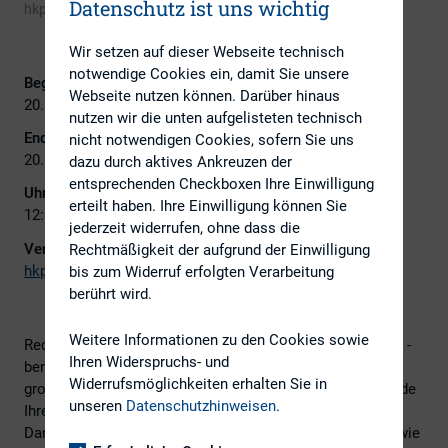
Datenschutz ist uns wichtig
hkp/// group
Wir setzen auf dieser Webseite technisch
notwendige Cookies ein, damit Sie unsere
Beginn:
Webseite nutzen können. Darüber hinaus
20. Februar 2024
nutzen wir die unten aufgelisteten technisch
Ende:
nicht notwendigen Cookies, sofern Sie uns
20. Februar 2024
dazu durch aktives Ankreuzen der
entsprechenden Checkboxen Ihre Einwilligung
Uhrzeit:
erteilt haben. Ihre Einwilligung können Sie
12:00 - 13:00
jederzeit widerrufen, ohne dass die
Veranstalter:
Rechtmäßigkeit der aufgrund der Einwilligung
hkp/// group
bis zum Widerruf erfolgten Verarbeitung
berührt wird.
Weitere Informationen zu den Cookies sowie
Rechtzeitig vor Finalisierung der Vergütungspolitiken und -
Ihren Widerspruchs- und
berichte für die Hauptversammlung 2024 bietet die hkp///
Widerrufsmöglichkeiten erhalten Sie in
group Ihnen die Möglichkeit, in einer virtuellen Fragestunde
unseren
Datenschutzhinweisen
.
Ihre Themen zu klären. Welche Trends gibt es in der
Darstellung der Vergütungspolitik und des -berichts und wie