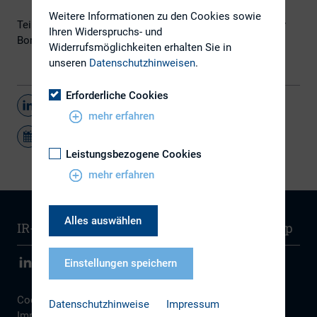
Weitere Informationen zu den Cookies sowie
Teilnahme nur auf Einladung und über Anmeldung bei Kay
Ihren Widerspruchs- und
Bommer (
kbommer@dirk.org
) möglich.
Widerrufsmöglichkeiten erhalten Sie in
unseren
Datenschutzhinweisen
.
Erforderliche Cookies
Teilen
mehr erfahren
Leistungsbezogene Cookies
mehr erfahren
Alles auswählen
IR-Wissen
Kontakt
Newsletter
Sitemap
Einstellungen speichern
Cookie Einstellungen
|
Datenschutz
|
Disclaimer
|
Datenschutzhinweise
Impressum
Impressum