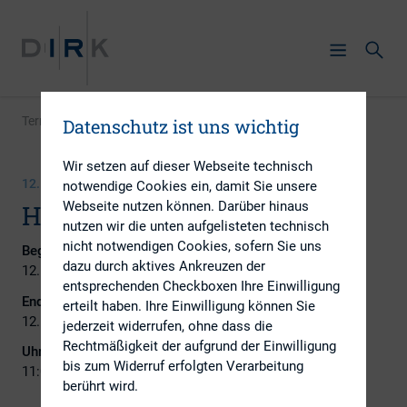
Termin
|
HV Round Table
Datenschutz ist uns wichtig
Wir setzen auf dieser Webseite technisch
12. MÄRZ 2026
notwendige Cookies ein, damit Sie unsere
Webseite nutzen können. Darüber hinaus
HV Round Table
nutzen wir die unten aufgelisteten technisch
nicht notwendigen Cookies, sofern Sie uns
Beginn:
dazu durch aktives Ankreuzen der
12. März 2026
entsprechenden Checkboxen Ihre Einwilligung
Ende:
erteilt haben. Ihre Einwilligung können Sie
12. März 2026
jederzeit widerrufen, ohne dass die
Rechtmäßigkeit der aufgrund der Einwilligung
Uhrzeit:
bis zum Widerruf erfolgten Verarbeitung
11:00 - 12:00
berührt wird.