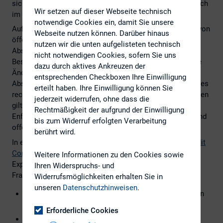
sich derzeit im parlamentarischen Verfahren, welches noch
Wir setzen auf dieser Webseite technisch
im 2. Quartal 2021 abgeschlossen werden soll.
notwendige Cookies ein, damit Sie unsere
Aufsichtsräte und Prüfungsausschüsse in Unternehmen von
Webseite nutzen können. Darüber hinaus
öffentlichem Interesse stehen – neben den
nutzen wir die unten aufgelisteten technisch
Abschlussprüfern – im Fokus des Gesetzes. Neue
nicht notwendigen Cookies, sofern Sie uns
Besetzungsanforderungen, Aufgabeverschärfungen sowie
dazu durch aktives Ankreuzen der
Änderungen in der Auswahl und Überwachung des
entsprechenden Checkboxen Ihre Einwilligung
Abschlussprüfers sind nur einige wenige Kerninhalte, die es
erteilt haben. Ihre Einwilligung können Sie
rechtzeitig für die eigene Aufsichtsratsarbeit zu reflektieren
jederzeit widerrufen, ohne dass die
gilt. Zudem wird die Beibehaltung des zweistufigen
Rechtmäßigkeit der aufgrund der Einwilligung
Enforcement-Verfahrens mit DPR und BaFin hinterfragt und
bis zum Widerruf erfolgten Verarbeitung
offen zur Diskussion gestellt.
berührt wird.
In einer Kooperationsveranstaltung der FEA und dem
Audit
Committee Institute
beleuchten wir gemeinsam mit
Weitere Informationen zu den Cookies sowie
Experten aus Praxis, Politik und Wissenschaft folgende
Ihren Widerspruchs- und
Fragen:
Widerrufsmöglichkeiten erhalten Sie in
unseren
Datenschutzhinweisen
.
Welche Beweggründe hat die Politik und was bedeuten
sie für die Praxis?
Erforderliche Cookies
Sind die Maßnahmen zielführend und stellen eine