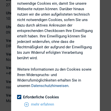
notwendige Cookies ein, damit Sie unsere
27. Januar 2023
Webseite nutzen können. Darüber hinaus
Uhrzeit 26. Januar 2023:
nutzen wir die unten aufgelisteten technisch
10:45
nicht notwendigen Cookies, sofern Sie uns
dazu durch aktives Ankreuzen der
Uhrzeit 27. Januar 2023:
entsprechenden Checkboxen Ihre Einwilligung
09:30 - 14:00
erteilt haben. Ihre Einwilligung können Sie
Veranstalter:
jederzeit widerrufen, ohne dass die
DIRK
Rechtmäßigkeit der aufgrund der Einwilligung
bis zum Widerruf erfolgten Verarbeitung
Veranstalter Ansprechpartner:
berührt wird.
Nicole Schulz
Veranstalter Telefon:
Weitere Informationen zu den Cookies sowie
+496995909490
Ihren Widerspruchs- und
Widerrufsmöglichkeiten erhalten Sie in
Veranstalter E-Mail:
unseren
Datenschutzhinweisen
.
nschulz@dirk.org
Veranstaltungsort:
Erforderliche Cookies
München
mehr erfahren