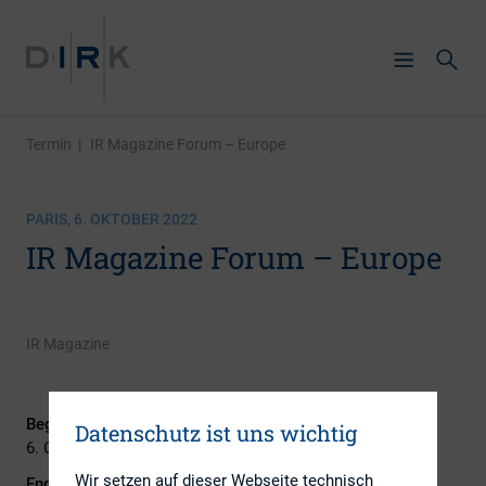
Termin
|
IR Magazine Forum – Europe
PARIS, 6. OKTOBER 2022
IR Magazine Forum – Europe
IR Magazine
Beginn:
Datenschutz ist uns wichtig
6. Oktober 2022
Wir setzen auf dieser Webseite technisch
Ende: