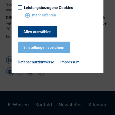
You can find the
aganda
and more information about the
Leistungsbezogene Cookies
event
here
.
mehr erfahren
DIRK members
can register with the
code DIRK20
to book
with an
extra 20% off
the early bird price, ending September
20.
Alles auswählen
For the
registration
please use the following
link
.
Einstellungen speichern
Teilen
Datenschutzhinweise
Impressum
IR-Wissen
Kontakt
Newsletter
Sitemap