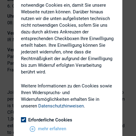
notwendige Cookies ein, damit Sie unsere
6. Oktober 2022
Webseite nutzen können. Darüber hinaus
Uhrzeit:
nutzen wir die unten aufgelisteten technisch
08:30 - 16:30
nicht notwendigen Cookies, sofern Sie uns
dazu durch aktives Ankreuzen der
Veranstalter:
entsprechenden Checkboxen Ihre Einwilligung
IR Magazine
erteilt haben. Ihre Einwilligung können Sie
Veranstaltungsort:
jederzeit widerrufen, ohne dass die
Paris Marriott Champs Elysees Hotel
Rechtmäßigkeit der aufgrund der Einwilligung
Paris
bis zum Widerruf erfolgten Verarbeitung
Frankreich
berührt wird.
Weitere Informationen zu den Cookies sowie
Join us at the
IR Forum – Europe
on October 6 in Paris, to
Ihren Widerspruchs- und
perfect your IR strategy in preparation for 2023. The forum
Widerrufsmöglichkeiten erhalten Sie in
is the largest gathering of investor relations officers and
unseren
Datenschutzhinweisen
.
CFOs, with
data-driven discussions
draw on more than
1,000 IR and investor responses from
IR Magazine
’s
Erforderliche Cookies
extensive research reports. The agenda has been revealed
mehr erfahren
to explore the most pressing topics in IR today.