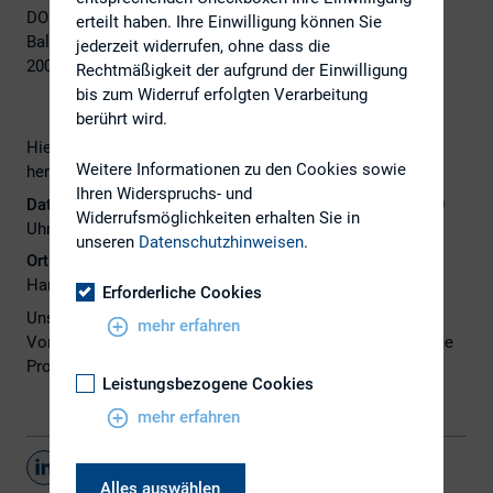
DONNER & REUSCHEL
erteilt haben. Ihre Einwilligung können Sie
Ballindamm 27
jederzeit widerrufen, ohne dass die
20095 Hamburg
Rechtmäßigkeit der aufgrund der Einwilligung
bis zum Widerruf erfolgten Verarbeitung
berührt wird.
Hiermit laden wir Euch auch im Namen von Montega
Weitere Informationen zu den Cookies sowie
herzlich zum nächsten IR-Treffen Nord ein.
Ihren Widerspruchs- und
Datum:
Mittwoch, den 12.06.2024, 12:30 Uhr bis ca. 15:30
Widerrufsmöglichkeiten erhalten Sie in
Uhr
unseren
Datenschutzhinweisen
.
Ort:
DONNER & REUSCHEL (Ballindamm 27, 20095
Hamburg) – mit traumhaftem Blick auf die Alster!
Erforderliche Cookies
Uns erwarten ein leichter Mittags-Snack, zwei spannende
mehr erfahren
Vorträge und die Gelegenheit zum Networken. Das genaue
Programm werden wir noch rechtzeitig veröffentlichen.
Leistungsbezogene Cookies
mehr erfahren
Teilen
Alles auswählen