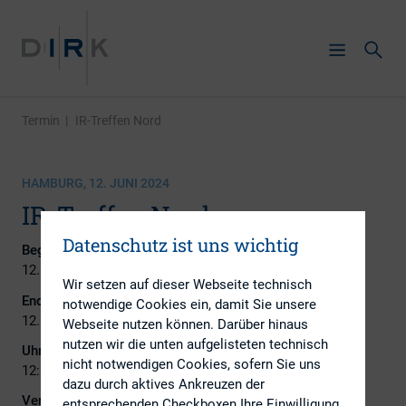
Termin
|
IR-Treffen Nord
HAMBURG, 12. JUNI 2024
IR-Treffen Nord
Datenschutz ist uns wichtig
Beginn:
12. Juni 2024
Wir setzen auf dieser Webseite technisch
Ende:
notwendige Cookies ein, damit Sie unsere
12. Juni 2024
Webseite nutzen können. Darüber hinaus
nutzen wir die unten aufgelisteten technisch
Uhrzeit:
nicht notwendigen Cookies, sofern Sie uns
12:30 - 15:30
dazu durch aktives Ankreuzen der
Veranstaltungsort:
entsprechenden Checkboxen Ihre Einwilligung