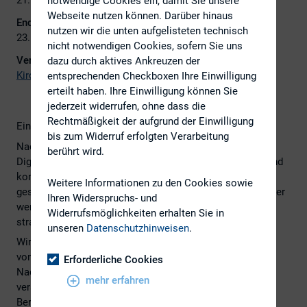
notwendige Cookies ein, damit Sie unsere
Webseite nutzen können. Darüber hinaus
Ende:
nutzen wir die unten aufgelisteten technisch
23. September 2021
nicht notwendigen Cookies, sofern Sie uns
Veranstalter:
dazu durch aktives Ankreuzen der
Kirchhoff Consult
entsprechenden Checkboxen Ihre Einwilligung
erteilt haben. Ihre Einwilligung können Sie
jederzeit widerrufen, ohne dass die
Rechtmäßigkeit der aufgrund der Einwilligung
Einladung zu den Kirchhoff Reporting Days.
bis zum Widerruf erfolgten Verarbeitung
Nachhaltigkeit, ESG, regulatorische Neuerungen und
berührt wird.
Digitalisierung. Die Anforderungen an gutes Reporting sind
komplex. Sie wollen Ihr Reporting inhaltlich und
Weitere Informationen zu den Cookies sowie
gestalterisch weiterentwickeln? Sie wollen noch sichtbarer
Ihren Widerspruchs- und
werden und benötigen Sparring im Hinblick auf die
Widerrufsmöglichkeiten erhalten Sie in
strategische Ausrichtung Ihrer Berichterstattung?
unseren
Datenschutzhinweisen
.
Wir verschaffen Ihnen einen Überblick und zeigen anhand
von praxisnahen Fallbeispielen aus den Bereichen
Erforderliche Cookies
Nachhaltigkeit, Regulatorik und Kommunikation
mehr erfahren
verschiedene Optimierungspotenziale für Ihre
Berichterstattung – und wir klären Ihre Fragen mit