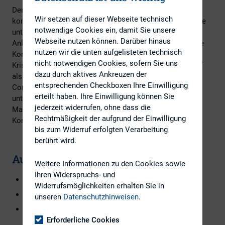
Der IR-Manager muss hierbei ein hohes Maß an
Wir setzen auf dieser Webseite technisch
kommunikativem Geschick mitbringen, da jede Zielgruppe
notwendige Cookies ein, damit Sie unsere
unterschiedliche Interessen, Erwartungen und
Webseite nutzen können. Darüber hinaus
Anlagevorstellungen hat. Denn nur über die angemessene
nutzen wir die unten aufgelisteten technisch
Kommunikation nach innen und außen kann – auch in
nicht notwendigen Cookies, sofern Sie uns
Krisenzeiten – sowohl der Eigen- und Fremdkapitalbedarf
dazu durch aktives Ankreuzen der
als auch das Image des Unternehmens in der Financial
entsprechenden Checkboxen Ihre Einwilligung
Community langfristig gesichert werden. Sie dabei zu
erteilt haben. Ihre Einwilligung können Sie
unterstützen, diesen hohen Anforderungen eines IR-
jederzeit widerrufen, ohne dass die
Managers gerecht zu werden, ist das Ziel dieses
Rechtmäßigkeit der aufgrund der Einwilligung
Kompaktkurses.
bis zum Widerruf erfolgten Verarbeitung
berührt wird.
Auszug der vorläufigen Agenda
Weitere Informationen zu den Cookies sowie
Ihren Widerspruchs- und
Die Funktion Investor Relations im Unternehmen
Widerrufsmöglichkeiten erhalten Sie in
Zielgruppen der Investor Relations
unseren
Datenschutzhinweisen
.
Was erwarten Analysten und Investoren von Investor
Erforderliche Cookies
Relations?