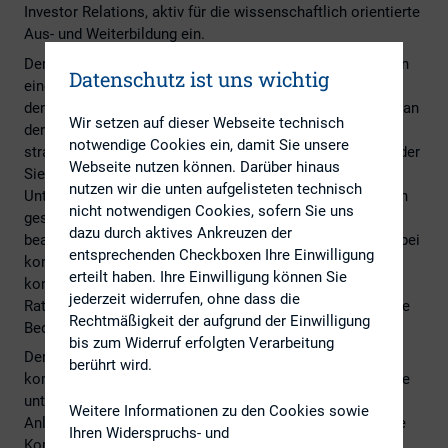
Investor Relations, aktiv für die wissenschaftlich orientierte
Aus- und Weiterbildung ein.
Der zweitägige Kompaktkurs Investor Relations gibt Ihnen
Datenschutz ist uns wichtig
einen praxisnahen Rundum-Überblick über die Themen, in
denen sich ein IR-Manager heute auskennen muss. Denn an
Wir setzen auf dieser Webseite technisch
der Spitze der IR-Abteilung kommt ihm eine zentrale und
notwendige Cookies ein, damit Sie unsere
strategische Schlüsselfunktion im Unternehmen zu. Er oder
Webseite nutzen können. Darüber hinaus
Sie ist das Sprachrohr nach außen, wobei er sowohl den
nutzen wir die unten aufgelisteten technisch
Unternehmenszielen gerecht werden, als auch die strikten
nicht notwendigen Cookies, sofern Sie uns
gesetzlichen Publizitäts- und Offenlegungspflichten
dazu durch aktives Ankreuzen der
beachten muss, die wiederum im steten Wandel sind. Dabei
entsprechenden Checkboxen Ihre Einwilligung
kommt gerade in turbulenten Zeiten dem engen und
erteilt haben. Ihre Einwilligung können Sie
kontinuierlichen Kontakt mit Investoren, Analysten,
jederzeit widerrufen, ohne dass die
Ratingagenturen und der Finanzpresse eine entscheidende
Rechtmäßigkeit der aufgrund der Einwilligung
Bedeutung zu.
bis zum Widerruf erfolgten Verarbeitung
Der IR-Manager muss hierbei ein hohes Maß an
berührt wird.
kommunikativem Geschick mitbringen, da jede Zielgruppe
unterschiedliche Interessen, Erwartungen und
Weitere Informationen zu den Cookies sowie
Anlagevorstellungen hat. Denn nur über die angemessene
Ihren Widerspruchs- und
Kommunikation nach innen und außen kann – auch in