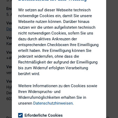
Ende:
Wir setzen auf dieser Webseite technisch
5. April 2022
notwendige Cookies ein, damit Sie unsere
Webseite nutzen können. Darüber hinaus
Veranstalter:
nutzen wir die unten aufgelisteten technisch
Deutsches Aktieninstitut e.V.
nicht notwendigen Cookies, sofern Sie uns
Veranstalter Ansprechpartner:
dazu durch aktives Ankreuzen der
Karina Weinel
entsprechenden Checkboxen Ihre Einwilligung
erteilt haben. Ihre Einwilligung können Sie
Veranstalter Telefon:
jederzeit widerrufen, ohne dass die
+49 (69) 92915-19
Rechtmäßigkeit der aufgrund der Einwilligung
Veranstalter E-Mail:
bis zum Widerruf erfolgten Verarbeitung
veranstaltungen@dai.de
berührt wird.
Veranstaltungsort:
Weitere Informationen zu den Cookies sowie
Hybrid-Konferenz/ Mövenpick Hotel Frankfurt City
Ihren Widerspruchs- und
Den Haager Str. 5
Widerrufsmöglichkeiten erhalten Sie in
60327 Frankfurt am Main
unseren
Datenschutzhinweisen
.
Erforderliche Cookies