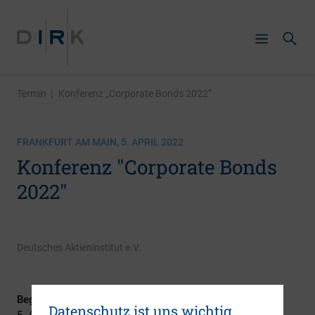
Termin
|
Konferenz „Corporate Bonds 2022“
FRANKFURT AM MAIN, 5. APRIL 2022
Konferenz "Corporate Bonds
2022"
Deutsches Aktieninstitut e.V.
Beginn:
Datenschutz ist uns wichtig
5. April 2022