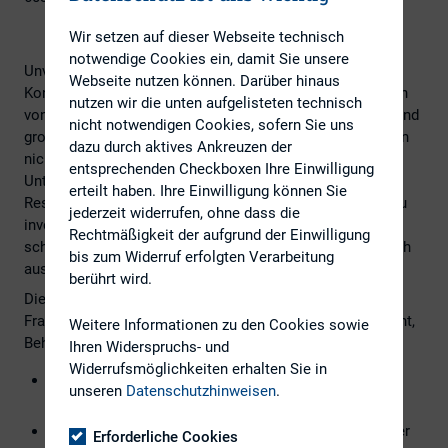
Wir setzen auf dieser Webseite technisch
notwendige Cookies ein, damit Sie unsere
Unvorhersehbare Krisen wie Cyberrisiken, geopolitische
Webseite nutzen können. Darüber hinaus
Konflikte, Lieferengpässe oder finanzielle Schwierigkeiten
nutzen wir die unten aufgelisteten technisch
von Geschäftspartnern stellen für Unternehmen zunehmend
nicht notwendigen Cookies, sofern Sie uns
große Herausforderungen dar. Diese Bedrohungen können
dazu durch aktives Ankreuzen der
nicht nur die Reputation, sondern auch die Existenz eines
entsprechenden Checkboxen Ihre Einwilligung
Unternehmens gefährden. Daher ist es entscheidend, in
erteilt haben. Ihre Einwilligung können Sie
Resilienz und ein gut durchdachtes Krisenmanagement zu
jederzeit widerrufen, ohne dass die
investieren. Nur so können Unternehmen auch in
Rechtmäßigkeit der aufgrund der Einwilligung
schwierigen Zeiten handlungsfähig bleiben und erfolgreich
bis zum Widerruf erfolgten Verarbeitung
aus Krisen hervorgehen.
berührt wird.
Die Konferenz
Krisenprävention 2024
diskutiert folgende
Fragestellungen mit Topmanagern aus der Praxis, Aufsicht,
Weitere Informationen zu den Cookies sowie
Behörden und Institutionen:
Ihren Widerspruchs- und
Widerrufsmöglichkeiten erhalten Sie in
Wie lässt sich Krisenprävention im Unternehmen
unseren
Datenschutzhinweisen
.
strategisch verankern?
Wie sehen erfolgreiche Strategien und Instrumente der
Erforderliche Cookies