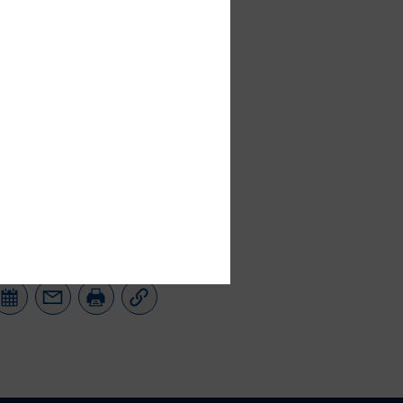
derlich) in
Aus
meldung bis
ünsche ebenfalls
meldeschluss ist