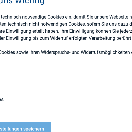
 uns wichtig
e technisch notwendige Cookies ein, damit Sie unsere Webseite 
1. Juli 2024
eten technisch nicht notwendigen Cookies, sofern Sie uns dazu 
 Einwilligung erteilt haben. Ihre Einwilligung können Sie jederz
1. Juli 2024
r Einwilligung bis zum Widerruf erfolgten Verarbeitung berührt 
11:00 - 13:30
Cookies sowie Ihren Widerspruchs- und Widerrufsmöglichkeiten e
DIRK e.V.
echpartner:
Kay Bommer
:
kbommer@dirk.org
Steigenberger Airport Ho
es
 Round Table findet
am 1. Juli 2024 von 11:00 – 1
nstellungen speichern