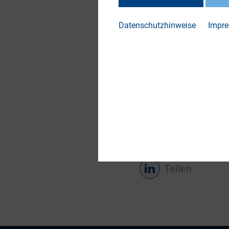
Rahmen der 27. DIRK
Frankfurt am Main s
Datenschutzhinweise
Impr
Die Teilnahme nur 
organisatorischen u
spätestens 26.06.2
zeitnah zuschicken
WICHTIG: Zur Regist
hier der 25.06.2024
Teilen