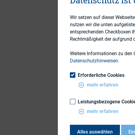
Datenschutz ist
Wir setzen auf dieser Webseit
Beginn:
nutzen wir die unten aufgelist
entsprechenden Checkboxen Ihre
Ende:
Rechtmäßigkeit der aufgrund de
Uhrzeit:
Weitere Informationen zu den 
Veranstalter:
Datenschutzhinweisen
.
Veranstalter Anspr
Erforderliche Cookies
mehr erfahren
Veranstalter E-Mail
Veranstaltungsort:
Leistungsbezogene Cooki
mehr erfahren
Der nächste MidCap
Alles auswählen
Ei