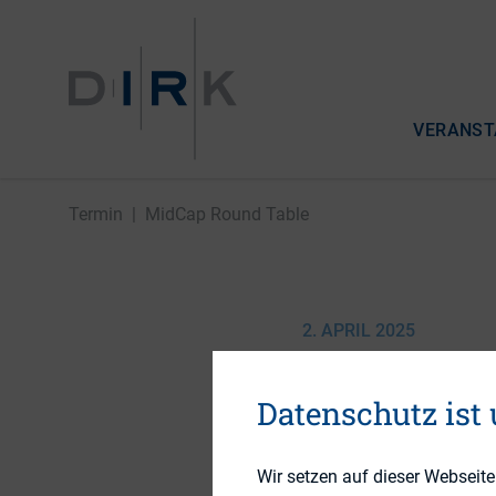
VERANST
Termin
|
MidCap Round Table
2. APRIL 2025
MidCap R
Datenschutz ist
Wir setzen auf dieser Webseit
DIRK