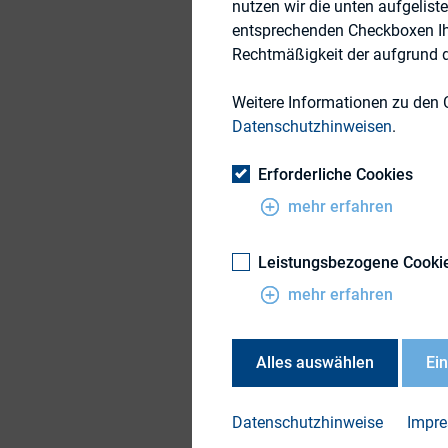
nutzen wir die unten aufgelist
entsprechenden Checkboxen Ihre
Rechtmäßigkeit der aufgrund de
Beginn:
Weitere Informationen zu den 
Ende:
Datenschutzhinweisen
.
Uhrzeit:
Erforderliche Cookies
Veranstalter:
mehr erfahren
Veranstalter Anspr
Leistungsbezogene Cooki
Veranstalter E-Mail
mehr erfahren
Veranstaltungsort:
Alles auswählen
Ei
Der nächste MidCap
Datenschutzhinweise
Impr