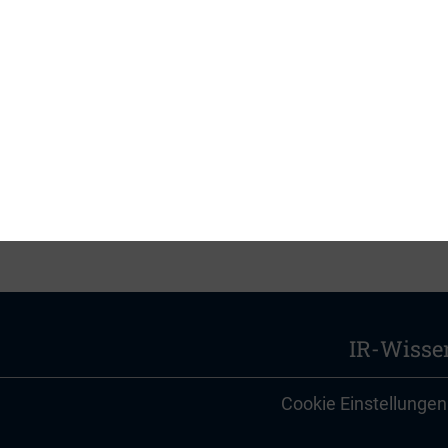
ur über eine gesonderte Einladung möglich.
ie sich gerne an die DIRK-Geschäftsstelle.
IR-Wisse
Cookie Einstellungen