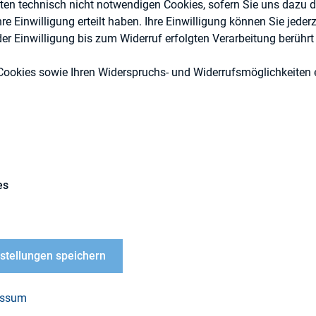
eten technisch nicht notwendigen Cookies, sofern Sie uns dazu 
 Einwilligung erteilt haben. Ihre Einwilligung können Sie jederz
r Einwilligung bis zum Widerruf erfolgten Verarbeitung berührt 
2. April 2025
Cookies sowie Ihren Widerspruchs- und Widerrufsmöglichkeiten e
2. April 2025
11:00 - 12:00
DIRK
echpartner:
Kay Bommer
es
:
kbommer@dirk.org
virtuell
nstellungen speichern
 Round Table findet am 02. April 2025 von 11-12
essum