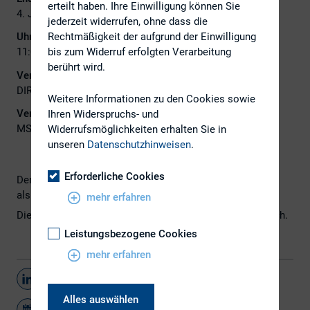
erteilt haben. Ihre Einwilligung können Sie
4. Juni 2025
jederzeit widerrufen, ohne dass die
Uhrzeit:
Rechtmäßigkeit der aufgrund der Einwilligung
11:00 - 12:00
bis zum Widerruf erfolgten Verarbeitung
berührt wird.
Veranstalter:
DIRK
Weitere Informationen zu den Cookies sowie
Veranstaltungsort:
Ihren Widerspruchs- und
MS Teams
Widerrufsmöglichkeiten erhalten Sie in
unseren
Datenschutzhinweisen
.
Erforderliche Cookies
Der nächste Midcap Round Table findet am 04. Juni 2025
als MS Teams Meeting statt.
mehr erfahren
Die Teilnahme ist nur nach gesonderter Einladung möglich.
Leistungsbezogene Cookies
mehr erfahren
Teilen
Alles auswählen