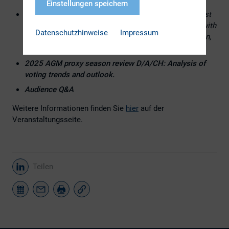
Einstellungen speichern
Engaging with Vanguard Investment Stewardship:
Best
practices for corporations regarding how to engage with
Datenschutzhinweise
Impressum
Vanguard’s Investment Stewardship team – how, when,
and what to communicate.
2025 AGM proxy season review D/A/CH: Analysis of
voting trends and outlook.
Audience Q&A
Weitere Informationen finden Sie
hier
auf der
Veranstaltungsseite.
Teilen