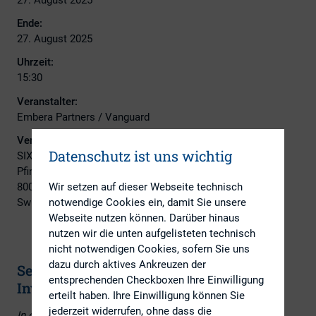
Ende:
27. August 2025
Uhrzeit:
15:30
Veranstalter:
Embera Partners / Vanguard
Veranstaltungsort:
Datenschutz ist uns wichtig
SIX Securities Services AG
Pfingstweidstrasse 110
8005 Zürich
Wir setzen auf dieser Webseite technisch
Switzerland
notwendige Cookies ein, damit Sie unsere
Webseite nutzen können. Darüber hinaus
nutzen wir die unten aufgelisteten technisch
nicht notwendigen Cookies, sofern Sie uns
dazu durch aktives Ankreuzen der
Session Overview: Vanguard on Passive
entsprechenden Checkboxen Ihre Einwilligung
Investing & Stewardship
erteilt haben. Ihre Einwilligung können Sie
jederzeit widerrufen, ohne dass die
In our next Market Connect edition, planned for end of