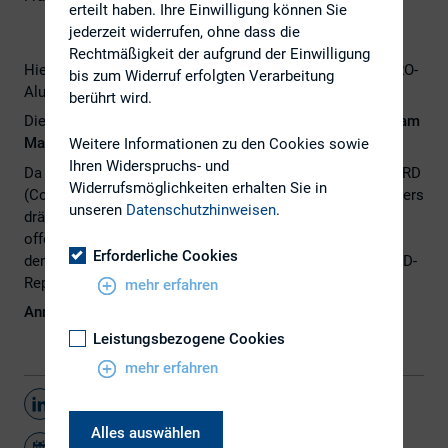
erteilt haben. Ihre Einwilligung können Sie
jederzeit widerrufen, ohne dass die
Rechtmäßigkeit der aufgrund der Einwilligung
Hiermit laden wir Euch herzlich zu unserem nächsten CIRO-
bis zum Widerruf erfolgten Verarbeitung
Alumni Workshop ein.
berührt wird.
Dieser findet am Freitag, den
04. April 2024 in Frankfurt am
Main
statt.
Weitere Informationen zu den Cookies sowie
Ihren Widerspruchs- und
Da für die meisten von uns aktuell die Umsetzung der CSRD
Widerrufsmöglichkeiten erhalten Sie in
(Corporate Sustainability Reporting Directive) ein besonders
unseren
Datenschutzhinweisen
.
drängendes Thema ist, würden wir Euch gerne zu einem
offenen Erfahrungsaustausch zu den Lessons Learnt und
Erforderliche Cookies
den Herausforderungen im Zusammenhang mit dem CSRD-
Reporting einladen.
mehr erfahren
Anmeldung nur nach gesonderter Einladung.
Leistungsbezogene Cookies
mehr erfahren
Teilen
Alles auswählen