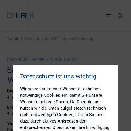
Termin
|
Save-the-date: CIRO Alumni Workshop
FRANKFURT AM MAIN, 4. APRIL 2025
Save-the-date: CIRO Alumni
Datenschutz ist uns wichtig
Workshop
Wir setzen auf dieser Webseite technisch
Beginn:
notwendige Cookies ein, damit Sie unsere
4. April 2025
Webseite nutzen können. Darüber hinaus
Ende:
nutzen wir die unten aufgelisteten technisch
4. April 2025
nicht notwendigen Cookies, sofern Sie uns
dazu durch aktives Ankreuzen der
Veranstaltungsort:
entsprechenden Checkboxen Ihre Einwilligung
Frankfurt am Main