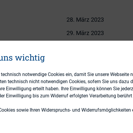
28. März 2023
29. März 2023
23:
18:00 - 22:30
 uns wichtig
23:
09:00 - 16:30
DIRK e.V.
e technisch notwendige Cookies ein, damit Sie unsere Webseite 
eten technisch nicht notwendigen Cookies, sofern Sie uns dazu 
echpartner:
Nicole Schulz
 Einwilligung erteilt haben. Ihre Einwilligung können Sie jederz
r Einwilligung bis zum Widerruf erfolgten Verarbeitung berührt 
:
nschulz@dirk.org
Cookies sowie Ihren Widerspruchs- und Widerrufsmöglichkeiten e
Flemings Selection Hotel 
Eschenheimer Tor 2
60318 Frankfurt am Mai