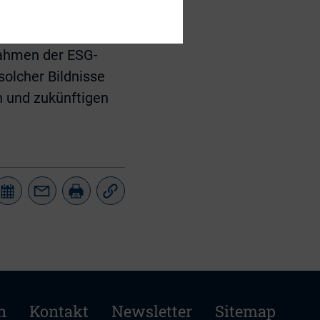
ntgeltlich ihr
Rahmen der ESG-
solcher Bildnisse
n und zukünftigen
n
Kontakt
Newsletter
Sitemap