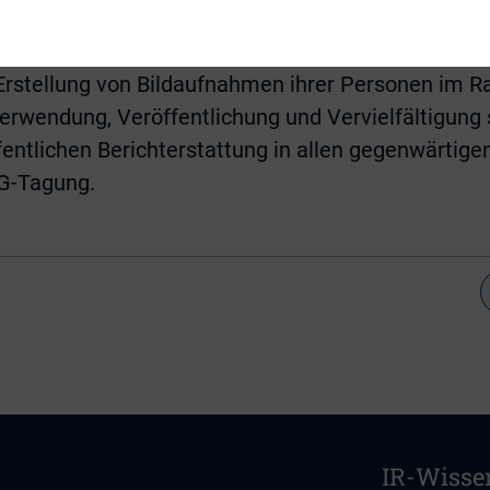
Alumni des CIRO-Weiterbildungsprogramms.
ESG-Tagung erklären hiermit unwiderruflich und une
 Erstellung von Bildaufnahmen ihrer Personen im 
rwendung, Veröffentlichung und Vervielfältigung 
entlichen Berichterstattung in allen gegenwärtige
G-Tagung.
IR-Wisse