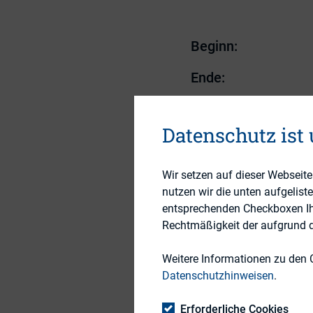
Beginn:
Ende:
Uhrzeit 28. März 20
Datenschutz ist
Uhrzeit 29. März 20
Veranstalter:
Wir setzen auf dieser Webseit
nutzen wir die unten aufgelist
Veranstalter Anspr
entsprechenden Checkboxen Ihre
Rechtmäßigkeit der aufgrund de
Veranstalter E-Mail
Weitere Informationen zu den 
Veranstaltungsort:
Datenschutzhinweisen
.
Erforderliche Cookies