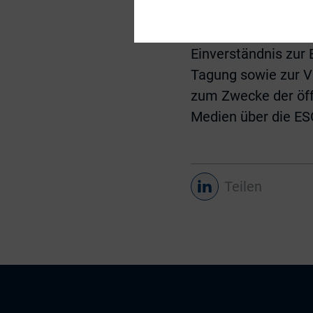
Teilnehmende und 
Die Teilnehmer der 
Einverständnis zur
Tagung sowie zur Ve
zum Zwecke der öff
Medien über die ES
Teilen