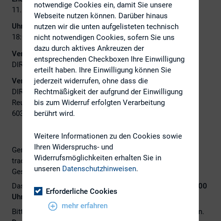
notwendige Cookies ein, damit Sie unsere
11. Juli 2024
Webseite nutzen können. Darüber hinaus
Uhrzeit:
nutzen wir die unten aufgelisteten technisch
18:00 - 22:30
nicht notwendigen Cookies, sofern Sie uns
dazu durch aktives Ankreuzen der
Veranstalter:
entsprechenden Checkboxen Ihre Einwilligung
DIRK
erteilt haben. Ihre Einwilligung können Sie
Veranstaltungsort:
jederzeit widerrufen, ohne dass die
DIRK-Geschäftsstellte
Rechtmäßigkeit der aufgrund der Einwilligung
Reuterweg 81
bis zum Widerruf erfolgten Verarbeitung
60320 Frankfurt
berührt wird.
Weitere Informationen zu den Cookies sowie
Ihren Widerspruchs- und
Gerne laden wir alle Mitglieder, Partner und Freunde zum
Widerrufsmöglichkeiten erhalten Sie in
traditionellen DIRK-Sommerfest in den Garten der DIRK-
unseren
Datenschutzhinweisen
.
Geschäftsstelle (Reuterweg 81, 60320 Frankfurt) ein.
Das Fest findet am
Donnerstag, den 11. Juli 2024 ab 18.00
Erforderliche Cookies
Uhr
statt.
mehr erfahren
Bitte melden Sie sich/meldet Euch bis zum 4. Juli 2024 an.