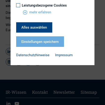
Das Sommerfest sowie die Warteliste zum Sommerfest
Leistungsbezogene Cookies
sind ausgebucht.
mehr erfahren
Die Teilnehmerzahl ist aus organisatorischen Gründen
begrenzt.
First come, first serve!
Wir freuen uns auf einen geselligen Abend mit Ihnen und
Alles auswählen
Euch!
Einstellungen speichern
Teilen
Datenschutzhinweise
Impressum
IR-Wissen
Kontakt
Newsletter
Sitemap