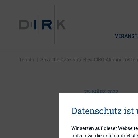
VERANST
Termin
|
Save-the-Date: virtuelles CIRO-Alumni Treffen
25. MÄRZ 2022
Save-the
Datenschutz ist
Treffen
Wir setzen auf dieser Webseit
nutzen wir die unten aufgelist