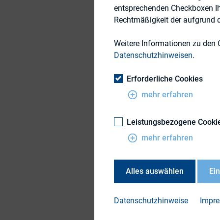
Beginn:
entsprechenden Checkboxen Ihre
Rechtmäßigkeit der aufgrund de
Ende:
Weitere Informationen zu den 
Veranstalter Anspr
Datenschutzhinweisen
.
Veranstalter E-Mail
Erforderliche Cookies
mehr erfahren
Hiermit laden wir 
findet am Freitag, 
Leistungsbezogene Cooki
mehr erfahren
Wir wollen gemeins
diskutieren und die
Kapitalmarktkommu
Alles auswählen
Ei
Zudem erwartet Eu
Datenschutzhinweise
Impr
sehr freuen, wenn Ih