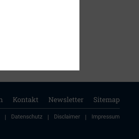
renz folgen noch.
n
Kontakt
Newsletter
Sitemap
|
Datenschutz
|
Disclaimer
|
Impressum