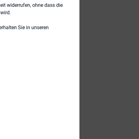
eit widerrufen, ohne dass die
wird.
rhalten Sie in unseren
rkshop ein. Dieser
ller Form
statt.
n im ESG-Reporting
s. Wir würden uns