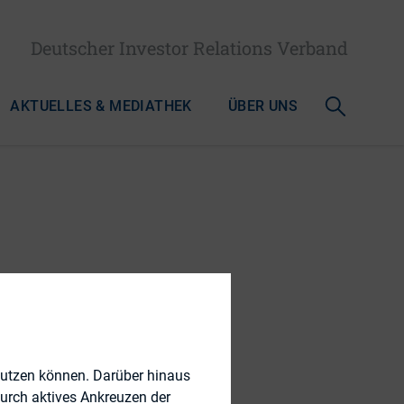
Deutscher Investor Relations Verband
AKTUELLES & MEDIATHEK
ÜBER UNS
Alumni
nutzen können. Darüber hinaus
durch aktives Ankreuzen der