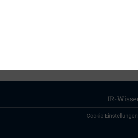
rogramm sowie die Einwahldaten für die Videokonfe
 gesonderter Einladung.
IR-Wisse
Cookie Einstellungen