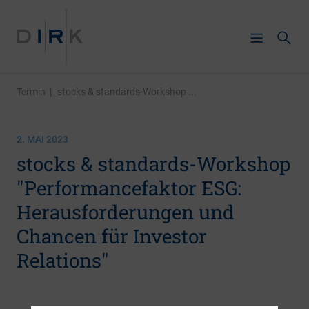
Termin
|
stocks & standards-Workshop ...
2. MAI 2023
stocks & standards-Workshop
"Performancefaktor ESG:
Herausforderungen und
Chancen für Investor
Relations"