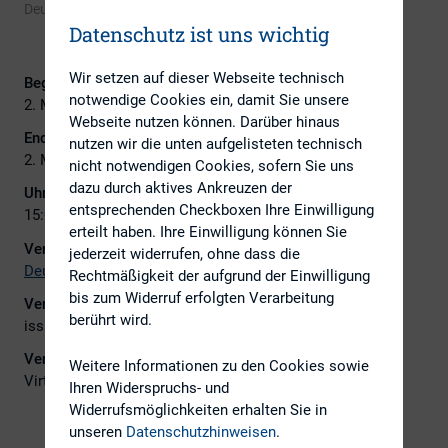
Deutsche Börse Cash Market
Datenschutz ist uns wichtig
Wir setzen auf dieser Webseite technisch
Beginn:
notwendige Cookies ein, damit Sie unsere
2. Mai 2023
Webseite nutzen können. Darüber hinaus
Ende:
nutzen wir die unten aufgelisteten technisch
2. Mai 2023
nicht notwendigen Cookies, sofern Sie uns
dazu durch aktives Ankreuzen der
Uhrzeit:
entsprechenden Checkboxen Ihre Einwilligung
15:00 - 17:00
erteilt haben. Ihre Einwilligung können Sie
Veranstalter:
jederzeit widerrufen, ohne dass die
Deutsche Börse Cash Market
Rechtmäßigkeit der aufgrund der Einwilligung
bis zum Widerruf erfolgten Verarbeitung
Veranstalter E-Mail:
berührt wird.
issuerservices@deutsche-boerse.com
Veranstaltungsort:
Weitere Informationen zu den Cookies sowie
Virtuell & Get-together am Börsenplatz 4
Ihren Widerspruchs- und
Widerrufsmöglichkeiten erhalten Sie in
unseren
Datenschutzhinweisen
.