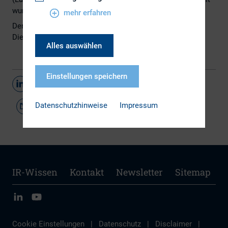
wurde.
mehr erfahren
Den neugewählten Vorstand finden Sie
hier
.
Die Pressemitteilung finden Sie
hier
.
Alles auswählen
Einstellungen speichern
Teilen
Datenschutzhinweise
Impressum
IR-Wissen
Kontakt
Newsletter
Sitemap
Cookie Einstellungen
|
Datenschutz
|
Disclaimer
|