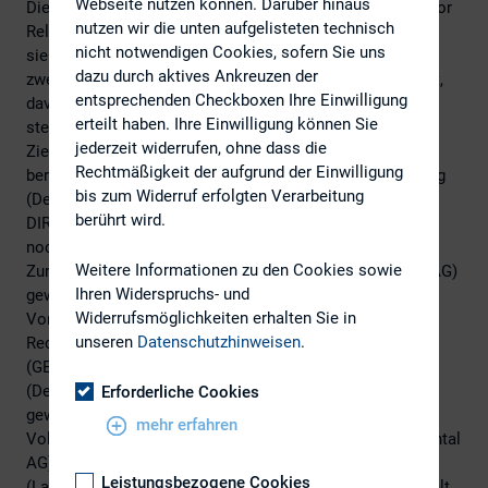
Webseite nutzen können. Darüber hinaus
Die Mitgliederversammlung des DIRK – Deutscher Investor
nutzen wir die unten aufgelisteten technisch
Relations Verband hat am 23. Februar 2018 turnusgemäß
nicht notwendigen Cookies, sofern Sie uns
sieben der acht Vorstandspositionen für die kommenden
dazu durch aktives Ankreuzen der
zwei Jahre gewählt. Nach langjähriger Vorstandstätigkeit,
entsprechenden Checkboxen Ihre Einwilligung
davon zuletzt vier Jahre als Präsident bzw. Vizepräsident,
erteilt haben. Ihre Einwilligung können Sie
stellten sich Dr. Stephan Lowis (innogy SE) und Martin
jederzeit widerrufen, ohne dass die
Ziegenbalg (Deutsche Post AG) nicht mehr zur Wahl. Aus
Rechtmäßigkeit der aufgrund der Einwilligung
beruflichen Gründen verzichtete auch Andreas Hagenbring
bis zum Widerruf erfolgten Verarbeitung
(Deutsche Lufthansa AG) auf eine erneute Kandidatur als
berührt wird.
DIRK-Vorstand. Bei allen dreien bedankt sich der DIRK
nochmals herzlich für ihr jahrelanges Engagement.
Weitere Informationen zu den Cookies sowie
Zum neuen DIRK-Präsidenten wurde Oliver Maier (Bayer AG)
Ihren Widerspruchs- und
gewählt, neuer Vize ist Tobias Erfurth (Symrise AG). Als
Widerrufsmöglichkeiten erhalten Sie in
Vorstände bestätigt wurden die alte und neue
unseren
Datenschutzhinweisen
.
Rechnungsprüferin Claudia Kellert
(GERRY WEBER International AG) und Thomas Franke
(Deutsche Beteiligungs AG). Neu in den DIRK-Vorstand
Erforderliche Cookies
gewählt wurden Petra Müller (Siltronic AG), Dr. Robert
mehr erfahren
Vollrath (Deutsche Bank AG) sowie Rolf Woller (Continental
AG). Weiteres Vorstandsmitglied ist Oliver Stratmann
Leistungsbezogene Cookies
(Lanxess AG), der erst im vergangenen Jahr wiedergewählt