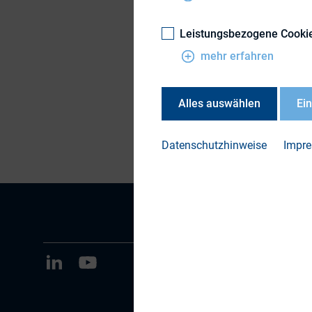
MEDIENSAMMLUNG | 28
Leistungsbezogene Cooki
Dokumen
mehr erfahren
Alles auswählen
Ei
Teilen
Datenschutzhinweise
Impr