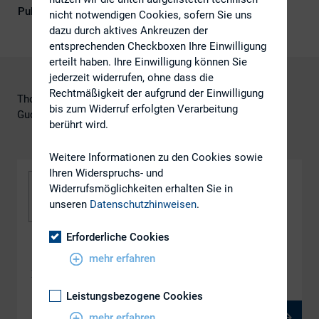
Publikationsform
DIRK-Publikationen
nicht notwendigen Cookies, sofern Sie uns
dazu durch aktives Ankreuzen der
entsprechenden Checkboxen Ihre Einwilligung
erteilt haben. Ihre Einwilligung können Sie
jederzeit widerrufen, ohne dass die
Rechtmäßigkeit der aufgrund der Einwilligung
Thomas Mayrhofer, Mayrhofer + Partner
bis zum Widerruf erfolgten Verarbeitung
Gudrun Moll, Mayrhofer + Partner
berührt wird.
Weitere Informationen zu den Cookies sowie
Ihren Widerspruchs- und
Widerrufsmöglichkeiten erhalten Sie in
unseren
Datenschutzhinweisen
.
Erforderliche Cookies
DOWNLOAD
mehr erfahren
Diese Meldepflichten kannten Sie nicht!
Leistungsbezogene Cookies
mehr erfahren
PDF, 398 kB