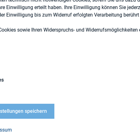
 Einwilligung erteilt haben. Ihre Einwilligung können Sie jederz
r Einwilligung bis zum Widerruf erfolgten Verarbeitung berührt 
DIRK-Publikationen
Cookies sowie Ihren Widerspruchs- und Widerrufsmöglichkeiten e
es
apag-Lloyd
nstellungen speichern
LOAD
ussfaktoren der IR auf
essum
gs