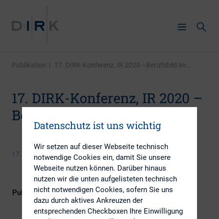
Publikation
|
17. DIRK-Konferenz, IR 2020 –Berufsbild im ...
17. DIRK-Konferenz, IR 2020 –
Berufsbild im Wandel
Datenschutz ist uns wichtig
Wir setzen auf dieser Webseite technisch
17. Juni 2014
notwendige Cookies ein, damit Sie unsere
Webseite nutzen können. Darüber hinaus
nutzen wir die unten aufgelisteten technisch
nicht notwendigen Cookies, sofern Sie uns
Publikationsform
DIRK-Publikationen
dazu durch aktives Ankreuzen der
entsprechenden Checkboxen Ihre Einwilligung