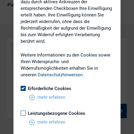
dazu durch aktives Ankreuzen der
Publikationsform
DIRK-Publikationen
entsprechenden Checkboxen Ihre Einwilligung
erteilt haben. Ihre Einwilligung können Sie
jederzeit widerrufen, ohne dass die
Rechtmäßigkeit der aufgrund der Einwilligung
bis zum Widerruf erfolgten Verarbeitung
berührt wird.
Weitere Informationen zu den Cookies sowie
Ihren Widerspruchs- und
Widerrufsmöglichkeiten erhalten Sie in
unseren
Datenschutzhinweisen
.
DOWNLOAD
WS-2-2-Panic-Early-Avoid-the-rush-Case-Study-
Erforderliche Cookies
einer-aktiven-HV-Vorbereitung-IPREO
mehr erfahren
PDF, 1 MB
Leistungsbezogene Cookies
mehr erfahren