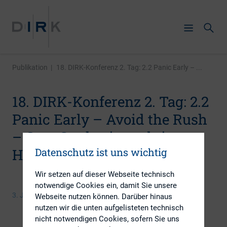
Publikation
|
18. DIRK-Konferenz 2. Tag: 2.2 Panic Early – ...
18. DIRK-Konferenz 2. Tag: 2.2
Panic Early – Avoid the Rush
– Case Study einer aktiven
Datenschutz ist uns wichtig
HV-Vorbereitung
Wir setzen auf dieser Webseite technisch
notwendige Cookies ein, damit Sie unsere
3. Juni 2015
Webseite nutzen können. Darüber hinaus
nutzen wir die unten aufgelisteten technisch
nicht notwendigen Cookies, sofern Sie uns