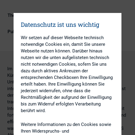
Themengebiete
Digitalisierung, Investoren, IR-
Kompetenz, Kapitalmarktrecht
Datenschutz ist uns wichtig
Publikationsform
DIRK-Publikationen
Wir setzen auf dieser Webseite technisch
notwendige Cookies ein, damit Sie unsere
Webseite nutzen können. Darüber hinaus
nutzen wir die unten aufgelisteten technisch
nicht notwendigen Cookies, sofern Sie uns
Im Zeitalter der digitalen Transformation verändert
dazu durch aktives Ankreuzen der
Künstliche Intelligenz zunehmend die Art und Weise, wie
entsprechenden Checkboxen Ihre Einwilligung
Unternehmen und Organisationen mit ihren Stakeholdern
erteilt haben. Ihre Einwilligung können Sie
interagieren. Ein besonders interessantes Beispiel dafür ist
jederzeit widerrufen, ohne dass die
der Q&A-Prozess während einer Hauptversammlung –
Rechtmäßigkeit der aufgrund der Einwilligung
traditionell geprägt von manuellen, oft zeitaufwändigen
bis zum Widerruf erfolgten Verarbeitung
Interaktionen. KI unterstützt diesen Prozess, indem sie mit
berührt wird.
fortschrittlichen Algorithmen Fragen schneller, präziser und
effizienter beantwortet als je zuvor. Am 24. Juni 2025
Weitere Informationen zu den Cookies sowie
warfen Caroline Pölzl und Torsten Dietrich von der ADEUS
Ihren Widerspruchs- und