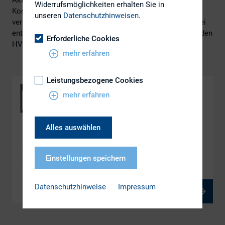
Aktienregister-Service-GmbH im Rahmen der 28. DIRK-
Widerrufsmöglichkeiten erhalten Sie in
Konferenz einen Blick darauf, wie KI den Q&A-Prozess
unseren
Datenschutzhinweisen
.
verbessert, welche Chancen und Herausforderungen dabei
entstehen und diskutieren Praxisbeispiele aus der laufenden
Erforderliche Cookies
HV-Saison.
mehr erfahren
Leistungsbezogene Cookies
mehr erfahren
Alles auswählen
DOWNLOAD
3.2 Von Mensch zu Maschine Wie Künstliche
Einstellungen speichern
Intelligenz den Q&A-Prozess transformiert
Datenschutzhinweise
Impressum
PDF, 808 kB