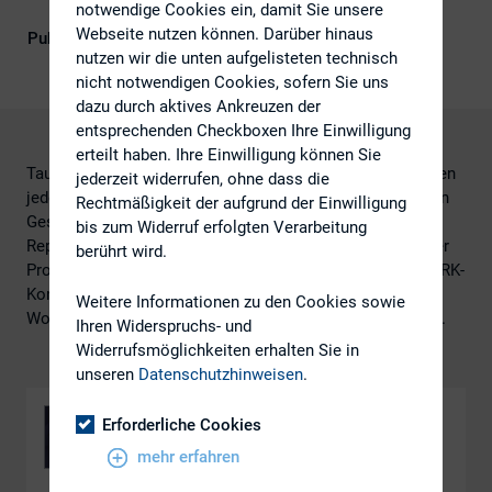
Kompetenz
notwendige Cookies ein, damit Sie unsere
Webseite nutzen können. Darüber hinaus
Publikationsform
DIRK-Publikationen
nutzen wir die unten aufgelisteten technisch
nicht notwendigen Cookies, sofern Sie uns
dazu durch aktives Ankreuzen der
entsprechenden Checkboxen Ihre Einwilligung
erteilt haben. Ihre Einwilligung können Sie
Tausende Stunden fließen in börsennotierten Unternehmen
jederzeit widerrufen, ohne dass die
jedes Jahr in die Planung, Erstellung und Abstimmung von
Rechtmäßigkeit der aufgrund der Einwilligung
Geschäftsberichten. Doch wie wird aus komplexem
bis zum Widerruf erfolgten Verarbeitung
Reporting ein effizienter, kollaborativer und wirkungsvoller
berührt wird.
Prozess? Der Workshop vom 30. Juni 2026 auf der 29. DIRK-
Konferenz zeigte, wie DAX-Konzerne ihr Reporting mit
Weitere Informationen zu den Cookies sowie
Workiva schneller, transparenter und effizienter gestalten.
Ihren Widerspruchs- und
Widerrufsmöglichkeiten erhalten Sie in
unseren
Datenschutzhinweisen
.
Erforderliche Cookies
mehr erfahren