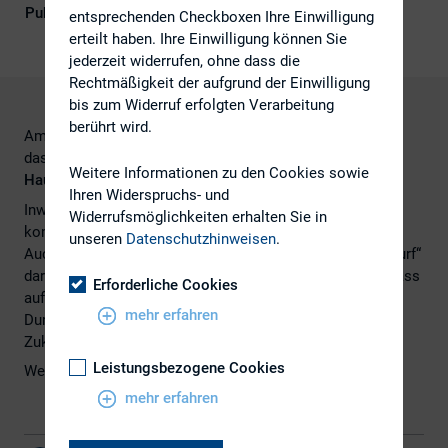
Publikationsform
DIRK-Publikationen
entsprechenden Checkboxen Ihre Einwilligung
erteilt haben. Ihre Einwilligung können Sie
jederzeit widerrufen, ohne dass die
Rechtmäßigkeit der aufgrund der Einwilligung
bis zum Widerruf erfolgten Verarbeitung
berührt wird.
Am 08. Juli 2022 hat der Deutsche Bundestag
das
Gesetz zur Einführung virtueller
Weitere Informationen zu den Cookies sowie
Hauptversammlungen
beschlossen.
Ihren Widerspruchs- und
Inwieweit das Gesetz den Praxistest besteht, wird die
Widerrufsmöglichkeiten erhalten Sie in
kommende Hauptversammlungssaison zeigen.
unseren
Datenschutzhinweisen
.
Auch wenn der Beschluss nicht den erhofften „großen Wurf“
darstellt, besteht für den DIRK allerdings die Hoffnung, dass
Erforderliche Cookies
auf Grundlage des Gesetzes Emittenten die
mehr erfahren
Durchführbarkeit von virtuellen Hauptversammlungen in
Zukunft prüfen werden.
Leistungsbezogene Cookies
Weitere Informationen
hier
.
mehr erfahren