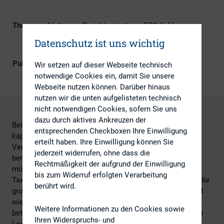
Themengebiete
Berichterstattung, ESG (inkl.
Nachhaltigkeit & Governance), IR-
Datenschutz ist uns wichtig
Kompetenz
Publikationsform
DIRK-Publikationen
Wir setzen auf dieser Webseite technisch
notwendige Cookies ein, damit Sie unsere
Webseite nutzen können. Darüber hinaus
nutzen wir die unten aufgelisteten technisch
nicht notwendigen Cookies, sofern Sie uns
dazu durch aktives Ankreuzen der
Bereits ab dem 1. Januar 2022 müssen
entsprechenden Checkboxen Ihre Einwilligung
kapitalmarktorientierte Unternehmen sowie Banken und
erteilt haben. Ihre Einwilligung können Sie
Versicherungen mit mehr als 500 Mitarbeitenden, die
jederzeit widerrufen, ohne dass die
bereits nach der NFRD (Richtlinie 2014/95/EU) berichten
Rechtmäßigkeit der aufgrund der Einwilligung
müssen, ebenfalls gemäß der neuen EU-
bis zum Widerruf erfolgten Verarbeitung
Taxonomieverordnung berichten. Ab 2023 gilt dieses für die
berührt wird.
großen Unternehmen und wird somit in Deutschland nicht
wie bisher ca. 600, sondern ca. 15.000 Unternehmen
Weitere Informationen zu den Cookies sowie
betreffen. Prof. Dr. Alexander Bassen und Prof. Dr. Kerstin
Ihren Widerspruchs- und