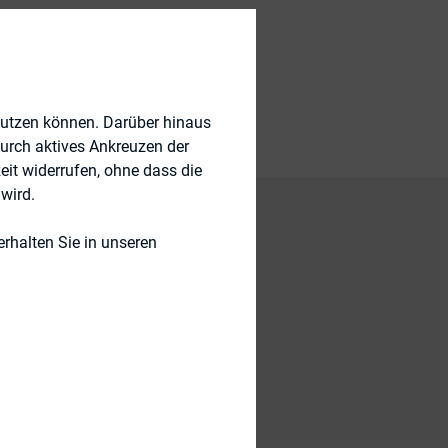
nutzen können. Darüber hinaus
durch aktives Ankreuzen der
eit widerrufen, ohne dass die
wird.
rhalten Sie in unseren
 contacts,
 order to expand
e efficiently by
enge for Aurubis, as
et presence in the
ts experience and