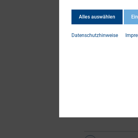
approach together w
in New York.
Alles auswählen
Ei
Die Präsentation fin
Datenschutzhinweise
Impr
DOWN
DIRK
Mitg
Herbs
Targ