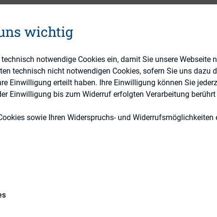
 uns wichtig
Investoren
e technisch notwendige Cookies ein, damit Sie unsere Webseite 
eten technisch nicht notwendigen Cookies, sofern Sie uns dazu 
 Einwilligung erteilt haben. Ihre Einwilligung können Sie jederz
r Einwilligung bis zum Widerruf erfolgten Verarbeitung berührt 
Cookies sowie Ihren Widerspruchs- und Widerrufsmöglichkeiten e
rences are no guarantee of high-quality investor
 start of MiFID II – issuers have to be proactive in
ase and, at the same time, to use management’s tim
most relevant investors. This is a particular chall
 important to increase the company’s capital mark
es
ve growth investment there. The company shares i