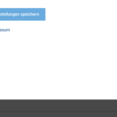
ith Rose & Company, an investor relations and con
nstellungen speichern
den Sie hier:
essum
LOAD
-
liederversammlung
t 2023: Investor
eting USA
PDF, 3 MB