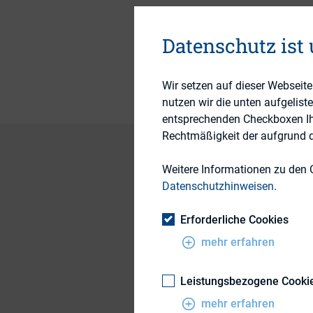
Datenschutz ist
Themengebiet
Wir setzen auf dieser Webseit
nutzen wir die unten aufgelist
entsprechenden Checkboxen Ihre
Rechtmäßigkeit der aufgrund de
Weitere Informationen zu den 
Datenschutzhinweisen
.
Roadshows and confe
especially since the
Erforderliche Cookies
their shareholder b
mehr erfahren
addressing only the 
it has become more
Leistungsbezogene Cooki
USA due to extensi
mehr erfahren