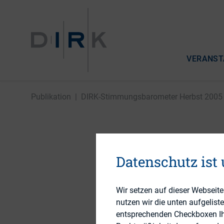
VERANST
Publikation
|
DIRK-Stimmungsbarometer Herbst 2005
DIRK-Sti
Datenschutz ist
Wir setzen auf dieser Webseit
12. Oktober 2005
nutzen wir die unten aufgelist
entsprechenden Checkboxen Ihre