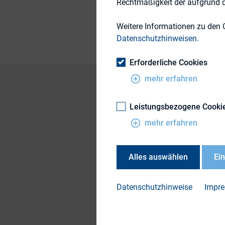
Rechtmäßigkeit der aufgrund de
Publikationsform
Weitere Informationen zu den 
Datenschutzhinweisen
.
Erforderliche Cookies
mehr erfahren
Leistungsbezogene Cooki
Sonderthema des 
Kommunikation
mehr erfahren
Der DIRK – Deutsch
Alles auswählen
Ei
GfK halbjährlich In
Ergebniss der Sept
Datenschutzhinweise
Impr
Abschwächung des p
DIRK-Stimmungsbar